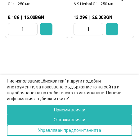
Oils - 250 мл
6-9 Herbal Oil - 250 мл
8.18€
|
16.00BGN
13.29€
|
26.00BGN
Ние използваме „бисквитки“ и други подобни
инструменти, за показване съдържанието на сайта и
подобряване на потребителското изживяване. Повече
0877-550-990
информация за „бисквитките“
Информация за връзка
Приеми всички
Пълна версия на сайта
Откажи всички
© 2026
Управлявай предпочитанията