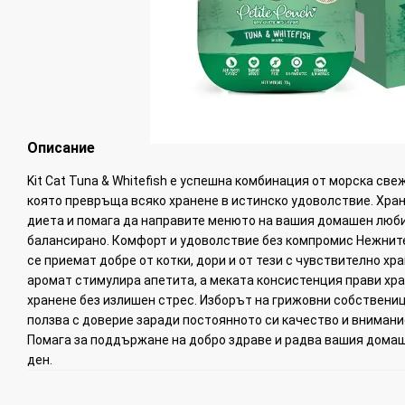
Описание
Kit Cat Tuna & Whitefish е успешна комбинация от морска све
която превръща всяко хранене в истинско удоволствие. Хра
диета и помага да направите менюто на вашия домашен люб
балансирано. Комфорт и удоволствие без компромис Нежните
се приемат добре от котки, дори и от тези с чувствително х
аромат стимулира апетита, а меката консистенция прави хр
хранене без излишен стрес. Изборът на грижовни собственици 
ползва с доверие заради постоянното си качество и внимани
Помага за поддържане на добро здраве и радва вашия домаш
ден.