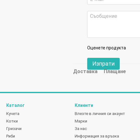
Оценете продукта
Изпрати
Доставка
Плащане
Каталог
Клиенти
Кучета
Влезте в личния си акаунт
Котки
Марки
Гризачи
За нас
Риби
Информация за връзка