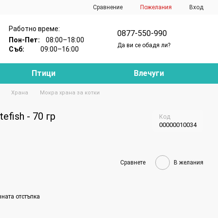
Сравнение
Пожелания
Вход
Работно време:
0877-550-990
Пон-Пет:
08:00–18:00
Да ви се обадя ли?
Съб:
09:00–16:00
Птици
Влечуги
Храна
Мокра храна за котки
efish - 70 гр
Код
00000010034
Сравнете
В желания
вната отстъпка