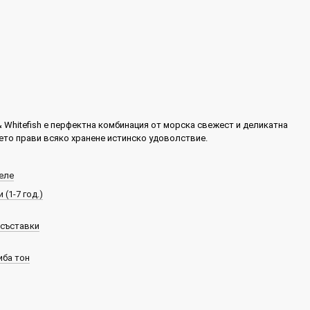
 & Whitefish е перфектна комбинация от морска свежест и деликатна
оето прави всяко хранене истинско удоволствие.
еле
 (1-7 год.)
 съставки
иба тон