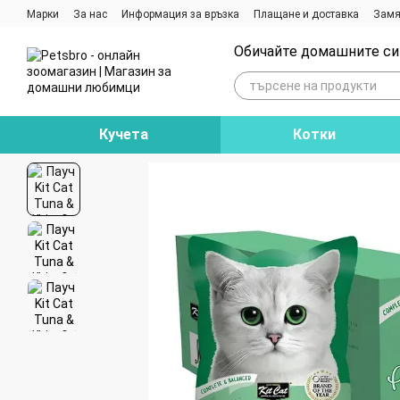
Премини към основното съдържание
Марки
За нас
Информация за връзка
Плащане и доставка
Замя
Ревюта на магазина
Блог
Обичайте домашните си 
Кучета
Котки