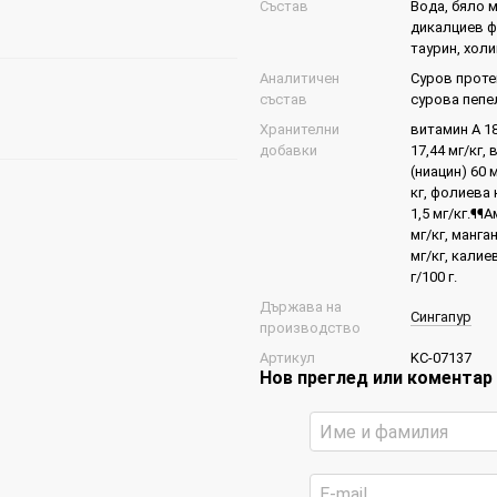
Състав
Вода, бяло м
дикалциев ф
таурин, хол
Аналитичен
Суров протеи
състав
сурова пепел 
Хранителни
витамин A 18
добавки
17,44 мг/кг,
(ниацин) 60 
кг, фолиева 
1,5 мг/кг.¶¶
мг/кг, манган
мг/кг, калие
г/100 г.
Държава на
Сингапур
производство
Артикул
KC-07137
Нов преглед или коментар