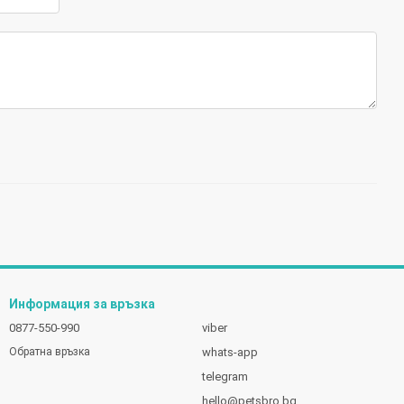
Информация за връзка
0877-550-990
viber
whats-app
Обратна връзка
telegram
hello@petsbro.bg