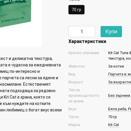
70 гр
Купи
Характеристики
Кратко описание
Kit Cat Tuna
текстура, к
жест и деликатна текстура,
ната е чудесна за ежедневната
Животно
За котки
имец по-интересно и
Вид
Парчета в ж
 парчета са лесни за ядене и
Възраст
За възрастни
раносмилане. Естественият
Тип на
аната подходяща за редовно
производството
Без зърнени
Kit Cat е храна, която се
на храни
е към нуждите на котките.
Вкус
Бяла риба
,
Р
ен любимец с богат вкус всеки
Тегло
70 гр
Марка
Kit Cat