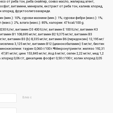
есо от риба тон, риба снайпер, соево масло, желиращ агент,
осфат, витамини, минерали, екстракт от риба тон, калиев хлорид,
ин хлорид, фруктоолигозахариди.
н (мин.): 10%; сурови мазнини (мин.): 1%; сурови фибри (макс.): 1%;
(макс.): 2%; влага (макс.): 85%; калории: 47 kcal/100 g.
230 IU/кг, витамин D3 400 IU/кг, витамин E 100 IU/кг, витамин K3
 витамин B1 108,695 мг/кг, витамин B2 9,375 мг/кг, витамин B3
мг/кг, витамин B3 (b) 8,335 мг/кг, витамин B6 (пиридоксин) 12,195 мг/
киселина 3,125 мг/кг, витамин B12 (цианокобаламин) 5 мг/кг, биотин
Аминокиселини: таурин 0,060 г/100 г.¶Микронутриенти: желязо 192,31
 47,81 мг/кг, цинк 153,845 мг/кг, йод 6 мг/кг, селен 2,22 мг/кг, мед 1,2
в хлорид 0,06 г/г, дикалциев фосфат 0,50 г/100 г, холин хлорид 0,05
Влез с