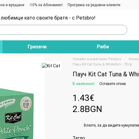
на и връщане
-10% за Абонамент
Програма за редовни клиенти
любимци като своите братя - с Petsbro!
Гризачи
Риби
Онлайн зоомагазин Petsbro
Котки
Пауч Kit Cat Tuna & Whitefish - 70 гр
Пауч Kit Cat Tuna & Whit
В наличност
Оставете отзив
1.43€
2.8BGN
Влезте
, за да видите кумулати
%
Тегло