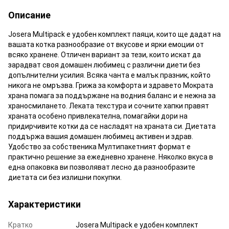
Описание
Josera Multipack е удобен комплект паяци, които ще дадат на
вашата котка разнообразие от вкусове и ярки емоции от
всяко хранене. Отличен вариант за тези, които искат да
зарадват своя домашен любимец с различни диети без
допълнителни усилия. Всяка чанта е малък празник, който
никога не омръзва. Грижа за комфорта и здравето Мократа
храна помага за поддържане на водния баланс и е нежна за
храносмилането. Леката текстура и сочните хапки правят
храната особено привлекателна, помагайки дори на
придирчивите котки да се насладят на храната си. Диетата
поддържа вашия домашен любимец активен и здрав.
Удобство за собственика Мултипакетният формат е
практично решение за ежедневно хранене. Няколко вкуса в
една опаковка ви позволяват лесно да разнообразите
диетата си без излишни покупки.
Характеристики
Кратко
Josera Multipack е удобен комплект