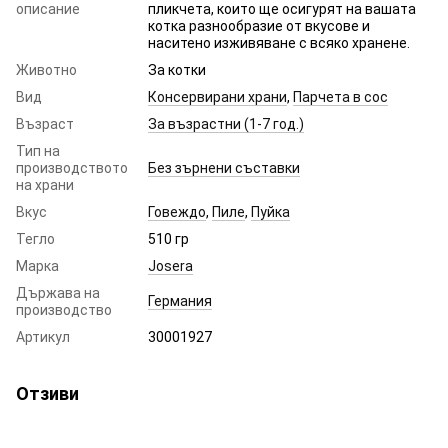
описание
пликчета, които ще осигурят на вашата
котка разнообразие от вкусове и
наситено изживяване с всяко хранене.
Животно
За котки
Вид
Консервирани храни
,
Парчета в сос
Възраст
За възрастни (1-7 год.)
Тип на
производството
Без зърнени съставки
на храни
Вкус
Говеждо
,
Пиле
,
Пуйка
Тегло
510 гр
Марка
Josera
Държава на
Германия
производство
Артикул
30001927
Отзиви