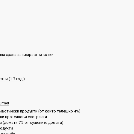
на храна за възрастни котки
тни (1-7 год.)
urmet
ивотински продукти (от които телешко 4%)
ни протеинови екстракти
и (домати 7% от сушените домати)
родукти
 от риба