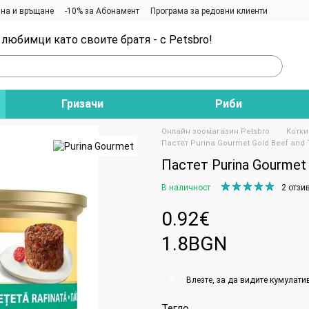
на и връщане
-10% за Абонамент
Програма за редовни клиенти
любимци като своите братя - с Petsbro!
Гризачи
Риби
Онлайн зоомагазин Petsbro
Котки
Пастет Purina Gourmet Gold Beef and 
Пастет Purina Gourmet 
В наличност
2 отзи
0.92€
1.8BGN
Влезте
, за да видите кумулати
%
Тегло