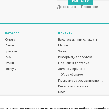
Изпрати
Доставка
Плащане
Каталог
Клиенти
Кучета
Влезте в личния си акаунт
Котки
Марки
Гризачи
За нас
Риби
Информация за връзка
Птици
Плащане и доставка
Влечуги
Замяна и връщане
-10% за Абонамент
Програма за редовни клиенти
Ревюта на магазина
Блог
Ние сме в социалните мрежи
струменти, за показване съдържанието на сайта и подобря