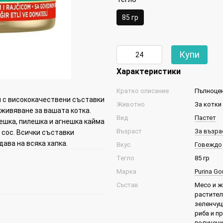
85 гр
Купи
Характеристики
Кратко описание
Пълноцен
и с висококачествени съставки
Животно
За котки
зживяване за вашата котка.
Вид
Пастет
ешка, пилешка и агнешка кайма
Възраст
За възрас
 сос. Всички съставки
дава на всяка хапка.
Вкус
Говеждо
Тегло
85 гр
Марка
Purina Go
Състав
Месо и ж
растител
зеленчуц
риба и п
получени