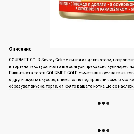
Описание
GOURMET GOLD Savory Cake е линия от деликатеси, направен
в тортена текстура, която ще осигури прекрасно кулинарно и
Пикантната торта GOURMET GOLD съчетава вкусовете на тел
с други вкусни вкусове, внимателно подправени само с малко
образуват вкусна торта, от която вашата котка ще се наслаж