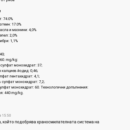
и
: 74.0%
отеин: 17.0%
асла и мазнини: 4,0%
епел: 2,0%
ибри: 1,1%
40;
160. mg/kg:
сулфат монохидрат: 37;
 калциев йодид: 0,46;
лфат пентахидрат: 4,1;
 сулфат монохидрат: 7,2;
улфат монохидрат: 60. Технологични допълнения:
я: 440 mg/kg.
в 15:50
, който подобрява храносмилателната система на