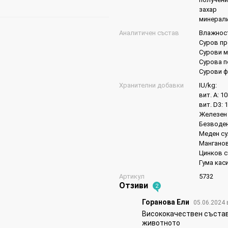
захар
минерал
Аналитичен състав
Влажност
Суров пр
Сурови м
Сурова п
Сурови ф
Хранителни добавки
IU/kg:
вит. A: 10
вит. D3: 
Железен 
Безводен
Меден су
Манганов
Цинков с
Гума каси
Артикул
5732
Отзиви
2
Горанова Ели
05.06.2024 
Висококачествен състав
животното