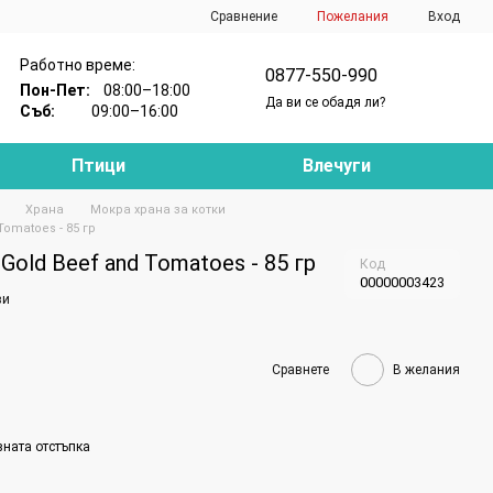
Сравнение
Пожелания
Вход
Работно време:
0877-550-990
Пон-Пет:
08:00–18:00
Да ви се обадя ли?
Съб:
09:00–16:00
Птици
Влечуги
Храна
Мокра храна за котки
Tomatoes - 85 гр
Gold Beef and Tomatoes - 85 гр
Код
00000003423
ви
Сравнете
В желания
вната отстъпка