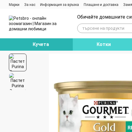
Премини към основното съдържание
Марки
За нас
Информация за връзка
Плащане и доставка
Замя
Ревюта на магазина
Блог
Обичайте домашните си 
Кучета
Котки