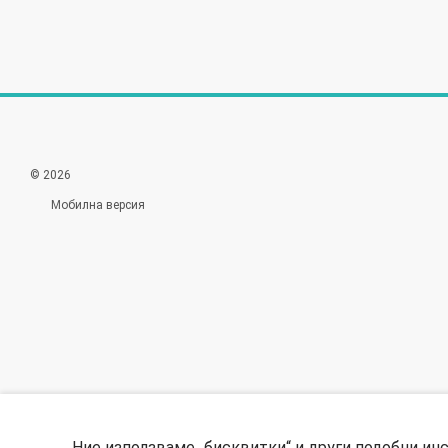
© 2026
Мобилна версия
Ние използваме „бисквитки“ и други подобни ин