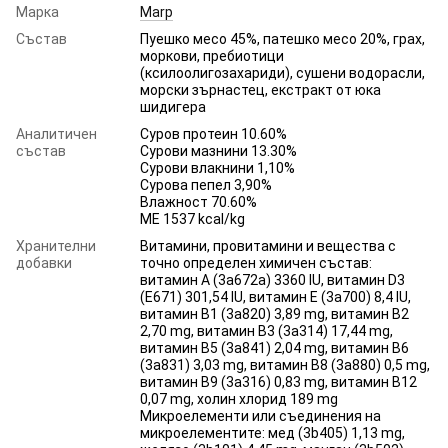
Марка
Marp
Състав
Пуешко месо 45%, патешко месо 20%, грах,
моркови, пребиотици
(ксилоолигозахариди), сушени водорасли,
морски зърнастец, екстракт от юка
шидигера
Аналитичен
Суров протеин 10.60%
състав
Сурови мазнини 13.30%
Сурови влакнини 1,10%
Сурова пепел 3,90%
Влажност 70.60%
ME 1537 kcal/kg
Хранителни
Витамини, провитамини и вещества с
добавки
точно определен химичен състав:
витамин А (3a672a) 3360 IU, витамин D3
(E671) 301,54 IU, витамин Е (3a700) 8,4 IU,
витамин B1 (3a820) 3,89 mg, витамин B2
2,70 mg, витамин B3 (3a314) 17,44 mg,
витамин B5 (3a841) 2,04 mg, витамин B6
(3a831) 3,03 mg, витамин B8 (3a880) 0,5 mg,
витамин B9 (3a316) 0,83 mg, витамин B12
0,07 mg, холин хлорид 189 mg
Микроелементи или съединения на
микроелементите: мед (3b405) 1,13 mg,