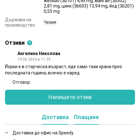
желязо (3b101) 4,45 mg, манган (3b502)
2,81 mg, цинк (3b603) 13,94 mg, йод (3b201)
0,55 mg
Държава на
Чехия
производство
Отзиви
1
Ангелина Николова
19.06.2024 в 11:39
Йорки е в старческа възраст, яде само тази храна през
последната година, всичко е наред
Отговор
Напишете отзив
Доставка
Плащане
Доставка до офис на Speedy