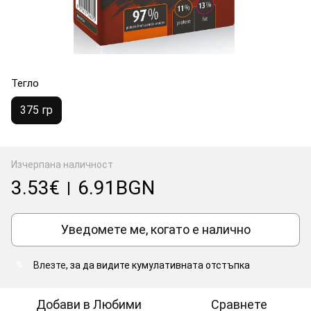
Тегло
375 гр
Изчерпана наличност
3.53€
6.91BGN
|
Уведомете ме, когато е налично
Влезте
, за да видите кумулативната отстъпка
%
Добави в Любими
Сравнете