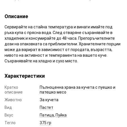
Описание
Сервирайте на стайна температура и винаги имайте под
ръка купа с прясна вода. След отваряне съхранявайте в
хладилник и консумирайте до 48 часа. Препоръчителните
дози на опаковката са приблизителни. Хранителните порции
може да варират в зависимост от породата, възрастта,
нивото на активност и темперамента на вашето куче.
Съхранявайте на хладно и сухо място.
Характеристики
Кратко
Пълноценна храна за кучета с пуешко и
описание
патешко месо
Животно
За кучета
Вид
Пастет
Вкус
Патица
,
Пуйка
Тегло
375 гр