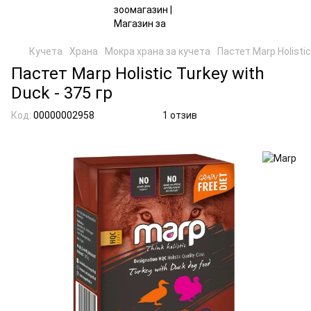
Кучета
Храна
Мокра храна за кучета
Пастет Marp Holistic
Пастет Marp Holistic Turkey with
Duck - 375 гр
Код:
00000002958
1 отзив