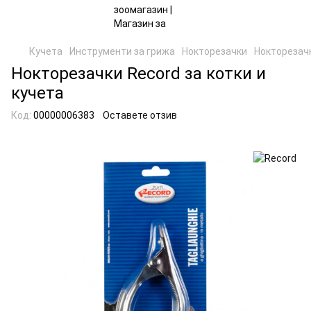
Кучета
Инструменти за грижа
Нокторезачки
Нокторезачк
Нокторезачки Record за котки и
кучета
Код:
00000006383
Оставете отзив