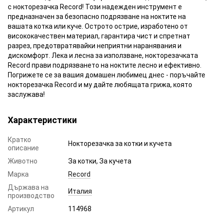
с нокторезачка Record! Този надежден инструмент е
предназначен за безопасно подрязване на ноктите на
вашата котка или куче. Острото острие, изработено от
висококачествен материал, гарантира чист и спретнат
разрез, предотвратявайки неприятни наранявания и
дискомфорт. Лека и лесна за използване, нокторезачката
Record прави подрязването на ноктите лесно и ефективно.
Погрижете се за вашия домашен любимец днес - поръчайте
нокторезачка Record и му дайте любящата грижа, която
заслужава!
Характеристики
Кратко
Нокторезачка за котки и кучета
описание
Животно
За котки, За кучета
Марка
Record
Държава на
Италия
производство
Артикул
114968