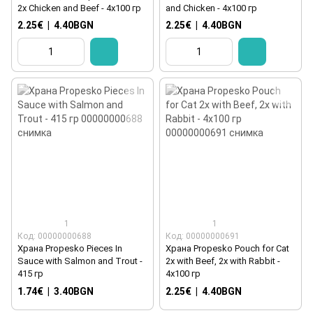
2x Chicken and Beef - 4x100 гр
and Chicken - 4x100 гр
2.25€
|
4.40BGN
2.25€
|
4.40BGN
1
1
Код: 00000000688
Код: 00000000691
Храна Propesko Pieces In
Храна Propesko Pouch for Cat
Sauce with Salmon and Trout -
2x with Beef, 2x with Rabbit -
415 гр
4x100 гр
1.74€
|
3.40BGN
2.25€
|
4.40BGN