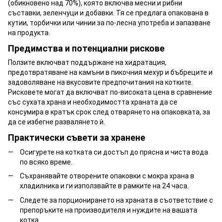
(обикновено над 70%), която включва месни и рибни
съставки, зеленчуци и добавки. Тя се предлага опакована в
кутии, торбички или чинии за по-лесна употреба и запазване
на продукта.
Предимства и потенциални рискове
Ползите включват поддържане на хидратация,
предотвратяване на камъни в пикочния мехур и бъбреците и
задоволяване на вкусовите предпочитания на котките.
Рисковете могат да включват по-високата цена в сравнение
със сухата храна и необходимостта храната да се
консумира в кратък срок след отварянето на опаковката, за
да се избегне развалянето ѝ.
Практически съвети за хранене
Осигурете на котката си достъп до прясна и чиста вода
по всяко време.
Съхранявайте отворените опаковки с мокра храна в
хладилника и ги използвайте в рамките на 24 часа.
Следете за порционирането на храната в съответствие с
препоръките на производителя и нуждите на вашата
котка.