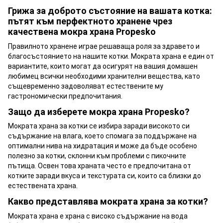
Грижа за доброто състояние на вашата котка:
пътят към перфектното хранене чрез
качествена мокра храна Propesko
Правилното хранене играе решаваща роля за здравето и
благосъстоянието на нашите котки. Мократа храна е един от
вариантите, които могат да осигурят на вашия домашен
любимец всички необходими хранителни вещества, като
същевременно задоволяват естествените му
гастрономически предпочитания.
Защо да изберете мокра храна Propesko?
Мократа храна за котки се избира заради високото си
съдържание на влага, което спомага за поддържане на
оптимални нива на хидратация и може да бъде особено
полезно за котки, склонни към проблеми с пикочните
пътища. Освен това храната често е предпочитана от
котките заради вкуса и текстурата си, които са близки до
естествената храна.
Какво представлява мократа храна за котки?
Мократа храна е храна с високо съдържание на вода