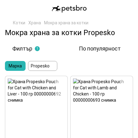
Котки
Храна
Мокра храна за котки
Мокра храна за котки Propesko
Филтър
По популярност
1
Марка
Propesko