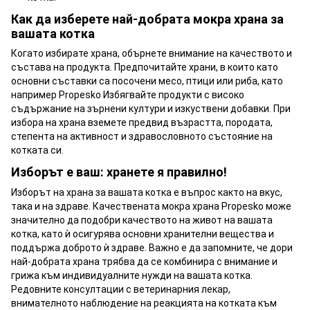
Как да изберете най-добрата мокра храна за
вашата котка
Когато избирате храна, обърнете внимание на качеството и
състава на продукта. Предпочитайте храни, в които като
основни съставки са посочени месо, птици или риба, като
например Propesko Избягвайте продукти с високо
съдържание на зърнени култури и изкуствени добавки. При
избора на храна вземете предвид възрастта, породата,
степента на активност и здравословното състояние на
котката си.
Изборът е ваш: хранете я правилно!
Изборът на храна за вашата котка е въпрос както на вкус,
така и на здраве. Качествената мокра храна Propesko може
значително да подобри качеството на живот на вашата
котка, като ѝ осигурява основни хранителни вещества и
поддържа доброто ѝ здраве. Важно е да запомните, че дори
най-добрата храна трябва да се комбинира с внимание и
грижа към индивидуалните нужди на вашата котка.
Редовните консултации с ветеринарния лекар,
внимателното наблюдение на реакцията на котката към