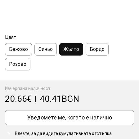
Цвят
Бежово
Синьо
Жълто
Бордо
Розово
Изчерпана наличност
20.66€
40.41BGN
|
Уведомете ме, когато е налично
Влезте
, за да видите кумулативната отстъпка
%