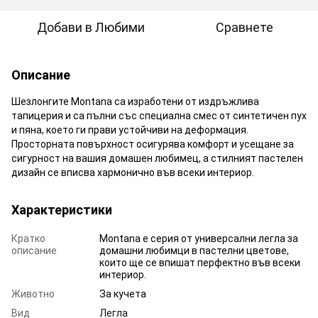
Добави в Любими
Сравнете
Описание
Шезлонгите Montana са изработени от издръжлива
тапицерия и са пълни със специална смес от синтетичен пух
и пяна, което ги прави устойчиви на деформация.
Просторната повърхност осигурява комфорт и усещане за
сигурност на вашия домашен любимец, а стилният пастелен
дизайн се вписва хармонично във всеки интериор.
Характеристики
Кратко
Montana е серия от универсални легла за
описание
домашни любимци в пастелни цветове,
които ще се впишат перфектно във всеки
интериор.
Животно
За кучета
Вид
Легла