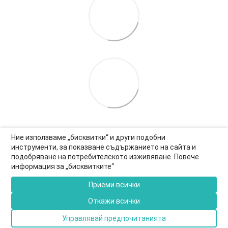
Ние използваме „бисквитки“ и други подобни
инструменти, за показване съдържанието на сайта и
подобряване на потребителското изживяване. Повече
0877-550-990
информация за „бисквитките“
Информация за връзка
Приеми всички
Пълна версия на сайта
Откажи всички
© 2026
Управлявай предпочитанията