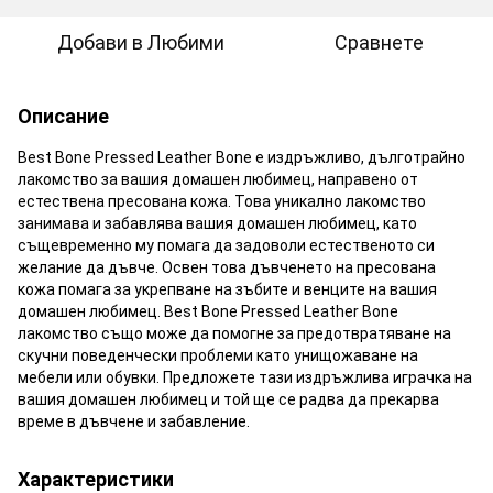
Добави в Любими
Сравнете
Описание
Best Bone Pressed Leather Bone е издръжливо, дълготрайно
лакомство за вашия домашен любимец, направено от
естествена пресована кожа. Това уникално лакомство
занимава и забавлява вашия домашен любимец, като
същевременно му помага да задоволи естественото си
желание да дъвче. Освен това дъвченето на пресована
кожа помага за укрепване на зъбите и венците на вашия
домашен любимец. Best Bone Pressed Leather Bone
лакомство също може да помогне за предотвратяване на
скучни поведенчески проблеми като унищожаване на
мебели или обувки. Предложете тази издръжлива играчка на
вашия домашен любимец и той ще се радва да прекарва
време в дъвчене и забавление.
Характеристики