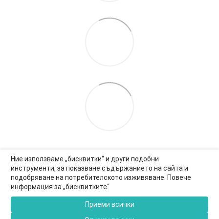
Ние използваме „бисквитки“ и други подобни
инструменти, за показване съдържанието на сайта и
подобряване на потребителското изживяване. Повече
0877-550-990
информация за „бисквитките“
Информация за връзка
Приеми всички
Пълна версия на сайта