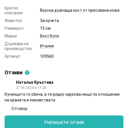
Кратко
Вкусна дъвчаща кост от пресована кожа
описание
Животно
За кучета
Размерът
15 см
Марка
Best Bone
Държава на
Италия
производство
Артикул
109560
Отзиви
1
Наталья Кръстева
27.06.2024 в 17:28
Кученцето го обича, а тя рядко харесва нещо по отношение
на храната и лакомствата
Отговор
Напишете отзив