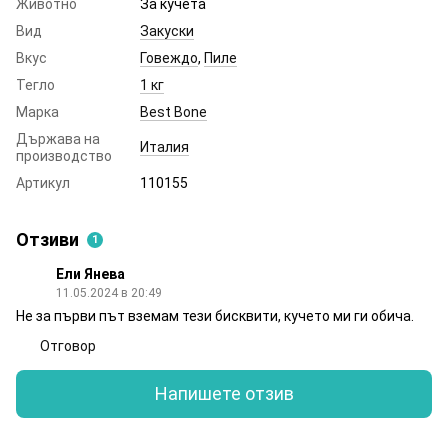
Животно
За кучета
Вид
Закуски
Вкус
Говеждо
,
Пиле
Тегло
1 кг
Марка
Best Bone
Държава на
Италия
производство
Артикул
110155
Отзиви
1
Ели Янева
11.05.2024 в 20:49
Не за първи път вземам тези бисквити, кучето ми ги обича.
Отговор
Напишете отзив