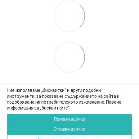
Ние използваме „бисквитки“ и други подобни
инструменти, за показване съдържанието на сайта и
подобряване на потребителското изживяване. Повече
0877-550-990
информация за „бисквитките“
Информация за връзка
Приеми всички
Пълна версия на сайта
Откажи всички
© 2026