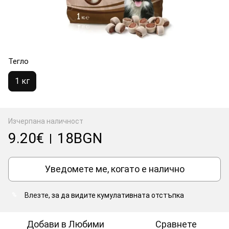
Тегло
1 кг
Изчерпана наличност
9.20€
18BGN
|
Уведомете ме, когато е налично
Влезте
, за да видите кумулативната отстъпка
%
Добави в Любими
Сравнете