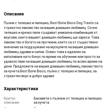
Описание
Пълни с телешко и пилешко, Best Bone Bisco Dog Treats са
страхотно лакомство за вашия домашен любимец. Сочно
телешко и крехко пиле създават уникална комбинация от
вкусове, които вашият домашен любимец ще хареса. Това
лакомство е богато на протеини, които са от съществено
значение за поддържане на мускулите на вашия домашен
любимец здрави и силни. Освен това е идеален за
използване като бонус по време на обучение или просто за
удоволствие на вашия домашен любимец по всяко време на
деня. Предложете на вашия домашен любимец лакомството
за кучета Best Bone Bisco, пълно с телешко и пилешко, за
страхотен вкус и добро здраве.
Характеристики
Кратко
Бисквити с пълнеж от телешко и пилешко
описание
за кучета