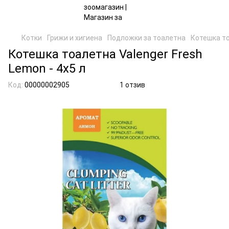
Котки
Грижи и хигиена
Подложки за тоалетна
Котешка то
Котешка тоалетна Valenger Fresh
Lemon - 4х5 л
Код:
00000002905
1 отзив