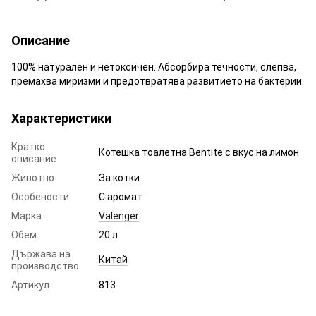
Описание
100% натурален и нетоксичен. Абсорбира течности, слепва,
премахва миризми и предотвратява развитието на бактерии.
Характеристики
Кратко
Котешка тоалетна Bentite с вкус на лимон
описание
Животно
За котки
Особености
С аромат
Марка
Valenger
Обем
20 л
Държава на
Китай
производство
Артикул
813