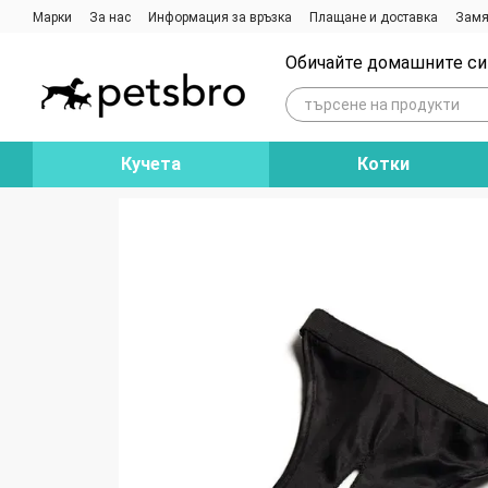
Премини към основното съдържание
Марки
За нас
Информация за връзка
Плащане и доставка
Замя
Ревюта на магазина
Блог
Обичайте домашните си 
Кучета
Котки