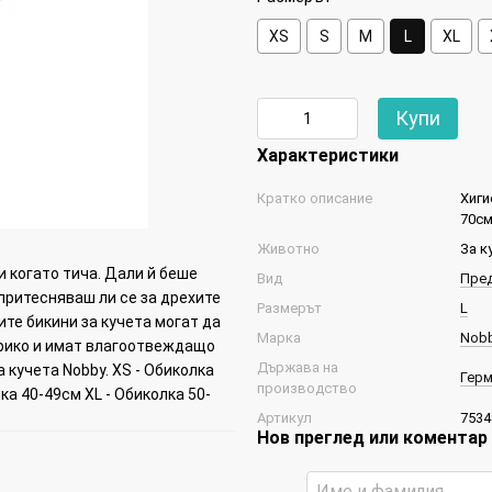
XS
S
М
L
XL
Купи
Характеристики
Кратко описание
Хиги
70с
Животно
За к
 когато тича. Дали й беше
Вид
Пред
 притесняваш ли се за дрехите
Размерът
L
ите бикини за кучета могат да
Марка
Nob
трико и имат влагоотвеждащо
Държава на
 кучета Nobby. XS - Обиколка
Герм
производство
лка 40-49см XL - Обиколка 50-
Артикул
7534
Нов преглед или коментар