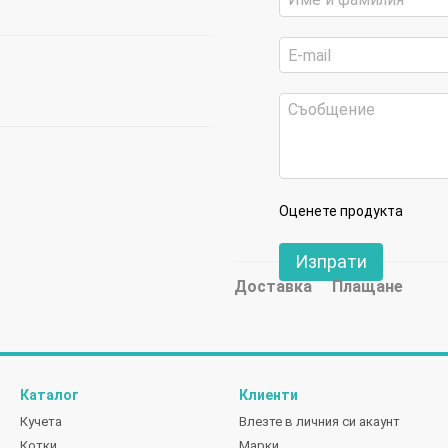
Оценете продукта
Изпрати
Доставка
Плащане
Каталог
Клиенти
Кучета
Влезте в личния си акаунт
Котки
Марки