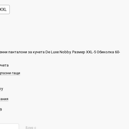
XXL
енни панталони за кучета De Luxe Nobby. Размер XXL-5 Обиколка 60-
м
учета
пазни гащи
by
ания
9
Влез с