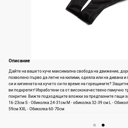
Описание
Дайте на вашето куче максимална свобода на движение, дори
позволено първо да легне на килими, одеяла или на дивана и
си и хигиената на кучето си по време на горещините? Защитн
ви подкрепят! Изработени са от висококачествено памучно 
покритие. Вижте подходящите вложки за предпазните гащи за
16-23см S - Обиколка 24-31см M - обиколка 32-39 см L - Обико
59см XXL - Обиколка 60-70см