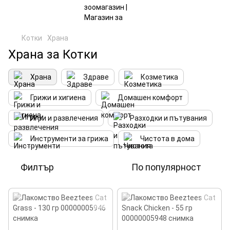
Котки
Храна
Храна за Котки
Храна
Здраве
Козметика
Грижи и хигиена
Домашен комфорт
Игри и развлечения
Разходки и пътувания
Инструменти за грижа
Чистота в дома
Филтър
По популярност