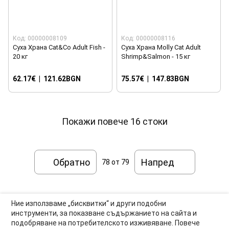
Код: 00000008109
Код: 00000008116
Суха Храна Cat&Co Adult Fish -
Суха Храна Molly Cat Adult
20 кг
Shrimp&Salmon - 15 кг
62.17€
|
121.62BGN
75.57€
|
147.83BGN
Покажи повече 16 стоки
Обратно
Напред
78
от 79
Ние използваме „бисквитки“ и други подобни
инструменти, за показване съдържанието на сайта и
подобряване на потребителското изживяване. Повече
0877-550-990