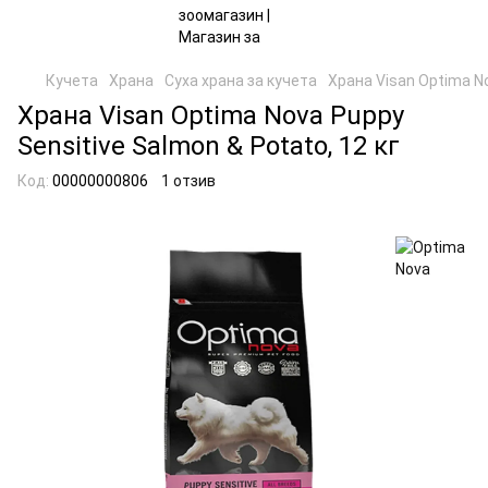
Кучета
Храна
Суха храна за кучета
Храна Visan Optima No
Храна Visan Optima Nova Puppy
Sensitive Salmon & Potato, 12 кг
Код:
00000000806
1 отзив