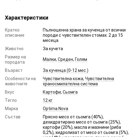
Характеристики
Кратко
Пълноценна храна за кученца от всички
описание
породи с чувствителен стомах. 2 до 15
месеца
Животно
За кучета
Размер на
Малки
,
Среден
,
Голям
породата
Възраст
За кученца (0-12 мес.)
Особености на
Чувствителна кожа
,
Чувствителна
животните
храносмилателна система
Вкус
Картофи
,
Сьомга
Тегло
12 кг
Марка
Optima Nova
Състав
Прясно месо от сьомга (40%),
дехидратирано месо от сьомга (25%),
картофи (20%), масла и мазнини (риба
0,2%), хидролизат от месо от сьомга (5%),