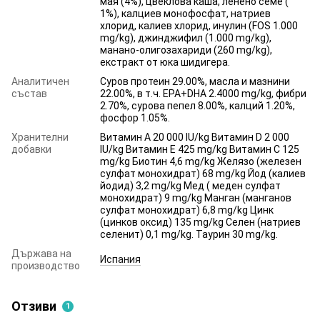
мая (4%), цвеклова каша, ленено семе (
1%), калциев монофосфат, натриев
хлорид, калиев хлорид, инулин (FOS 1.000
mg/kg), джинджифил (1.000 mg/kg),
манано-олигозахариди (260 mg/kg),
екстракт от юка шидигера.
Аналитичен
Суров протеин 29.00%, масла и мазнини
състав
22.00%, в т.ч. EPA+DHA 2.4000 mg/kg, фибри
2.70%, сурова пепел 8.00%, калций 1.20%,
фосфор 1.05%.
Хранителни
Витамин A 20 000 IU/kg Витамин D 2 000
добавки
IU/kg Витамин E 425 mg/kg Витамин C 125
mg/kg Биотин 4,6 mg/kg Желязо (железен
сулфат монохидрат) 68 mg/kg Йод (калиев
йодид) 3,2 mg/kg Мед ( меден сулфат
монохидрат) 9 mg/kg Манган (манганов
сулфат монохидрат) 6,8 mg/kg Цинк
(цинков оксид) 135 mg/kg Селен (натриев
селенит) 0,1 mg/kg. Таурин 30 mg/kg.
Държава на
Испания
производство
Отзиви
1