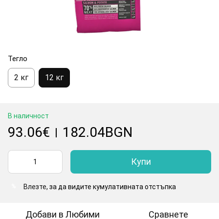
Тегло
2 кг
12 кг
В наличност
93.06€
182.04BGN
|
Купи
Влезте
, за да видите кумулативната отстъпка
%
Добави в Любими
Сравнете