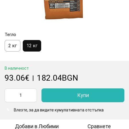
Тегло
2 кг
12 кг
В наличност
93.06€
182.04BGN
|
Купи
Влезте
, за да видите кумулативната отстъпка
%
Добави в Любими
Сравнете