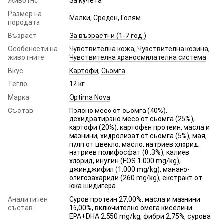
Животно
За кучета
Размер на
Малки
,
Среден
,
Голям
породата
Възраст
За възрастни (1-7 год.)
Особености на
Чувствителна кожа
,
Чувствителна козина
,
животните
Чувствителна храносмилателна система
Вкус
Картофи
,
Сьомга
Тегло
12 кг
Марка
Optima Nova
Състав
Прясно месо от сьомга (40%),
дехидратирано месо от сьомга (25%),
картофи (20%), картофен протеин, масла и
мазнини, хидролизат от сьомга (5%), мая,
пулп от цвекло, масло, натриев хлорид,
натриев полифосфат (0 .3%), калиев
хлорид, инулин (FOS 1.000 mg/kg),
джинджифил (1.000 mg/kg), манано-
олигозахариди (260 mg/kg), екстракт от
юка шидигера.
Аналитичен
Суров протеин 27,00%, масла и мазнини
състав
16,00%, включително омега киселини
EPA+DHA 2,550 mg/kg, фибри 2,75%, сурова