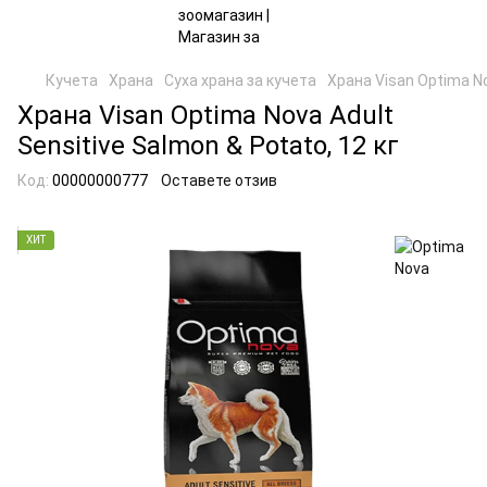
Кучета
Храна
Суха храна за кучета
Храна Visan Optima No
Храна Visan Optima Nova Adult
Sensitive Salmon & Potato, 12 кг
Код:
00000000777
Оставете отзив
ХИТ