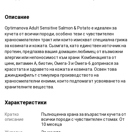
Описание
Optimanova Adult Sensitive Salmon & Potato е идеален за
кучета от всички породи, особено тези с чувствителен
храносмилателен тракт или които изискват специална грижа
за козината и кожата. Сьомгата, като единствен източник на
протеин, предпазва вашия домашен любимец от възможни
алергии или непоносимост към храни. Комбинацията от
цинк, витамин А, биотин, Омега-3 и Омега-6 допринася за
красотата и здравето на кожата и козината. Освен това
джинджифилът стимулира производството на
храносмилателни ензими, които подпомагат усвояването на
хранителните вещества.
Характеристики
Кратко
Пълноценна храна за възрастни кучета от
описание
всички породи с чувствителен стомах. От
10 месеца