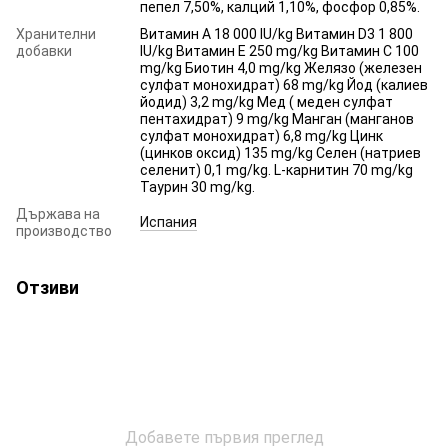
пепел 7,50%, калций 1,10%, фосфор 0,85%.
Хранителни
Витамин A 18 000 IU/kg Витамин D3 1 800
добавки
IU/kg Витамин E 250 mg/kg Витамин C 100
mg/kg Биотин 4,0 mg/kg Желязо (железен
сулфат монохидрат) 68 mg/kg Йод (калиев
йодид) 3,2 mg/kg Мед ( меден сулфат
пентахидрат) 9 mg/kg Манган (манганов
сулфат монохидрат) 6,8 mg/kg Цинк
(цинков оксид) 135 mg/kg Селен (натриев
селенит) 0,1 mg/kg. L-карнитин 70 mg/kg
Таурин 30 mg/kg.
Държава на
Испания
производство
Отзиви
Добавете първия преглед