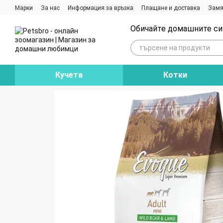
Премини към основното съдържание
Марки
За нас
Информация за връзка
Плащане и доставка
Замя
Ревюта на магазина
Блог
Обичайте домашните си 
Кучета
Котки