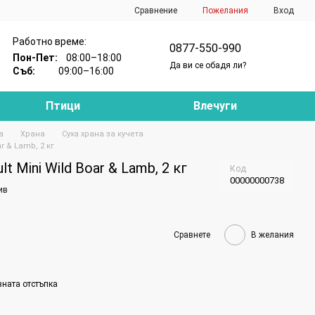
Сравнение
Пожелания
Вход
Работно време:
0877-550-990
Пон-Пет:
08:00–18:00
Да ви се обадя ли?
Съб:
09:00–16:00
Птици
Влечуги
а
Храна
Суха храна за кучета
r & Lamb, 2 кг
t Mini Wild Boar & Lamb, 2 кг
Код
00000000738
ив
Сравнете
В желания
вната отстъпка