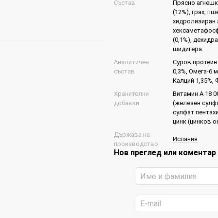
Състав
Прясно агнешко
(12%), грах, п
хидролизиран а
хексаметафосф
(0,1%), дехидр
шидигера.
Аналитичен
Суров протеин 
състав
0,3%, Омега-6 
Калций 1,35%, 
Хранителни
Витамин A 18 0
добавки
(железен сулфа
сулфат пентахи
цинк (цинков о
Държава на
Испания
производство
Нов преглед или коментар