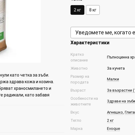
2 кг
8 кг
Уведомете ме, когато 
Характеристики
Кратко
Пълноценна хра
описание
Животно
За кучета
ули като четка за зъби.
Размер на
Малки
ржа здрава кожа и козина.
породата
бряват храносмилането и
Възраст
За възрастни (1
е радикали, като забавя
Особености на
Здраве на зъб
животните
Вкус
Агнешко
,
Глига
Тегло
2 кг
Марка
Evoque