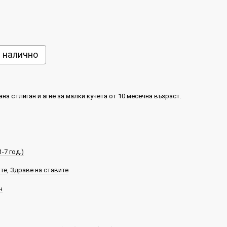
е налично
на с глиган и агне за малки кучета от 10 месечна възраст.
-7 год.)
ите
,
Здраве на ставите
н