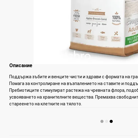
Описание
Поддържа зъбите и венците чисти и здрави с формата на гран
Помага за контролиране на възпалението на ставите и поддъ
Пребиотиците стимулират растежа на чревната флора, подо
усвояването на хранителните вещества. Премахва свободнит
стареенето на клетките на тялото.