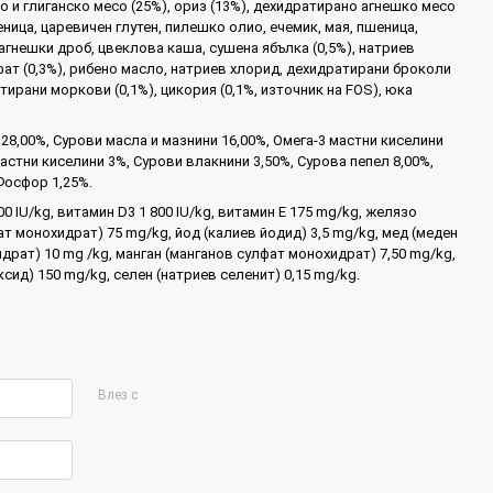
 и глиганско месо (25%), ориз (13%), дехидратирано агнешко месо
шеница, царевичен глутен, пилешко олио, ечемик, мая, пшеница,
гнешки дроб, цвеклова каша, сушена ябълка (0,5%), натриев
ат (0,3%), рибено масло, натриев хлорид, дехидратирани броколи
атирани моркови (0,1%), цикория (0,1%, източник на FOS), юка
28,00%, Сурови масла и мазнини 16,00%, Омега-3 мастни киселини
мастни киселини 3%, Сурови влакнини 3,50%, Сурова пепел 8,00%,
Фосфор 1,25%.
00 IU/kg, витамин D3 1 800 IU/kg, витамин E 175 mg/kg, желязо
т монохидрат) 75 mg/kg, йод (калиев йодид) 3,5 mg/kg, мед (меден
драт) 10 mg /kg, манган (манганов сулфат монохидрат) 7,50 mg/kg,
ксид) 150 mg/kg, селен (натриев селенит) 0,15 mg/kg.
Влез с