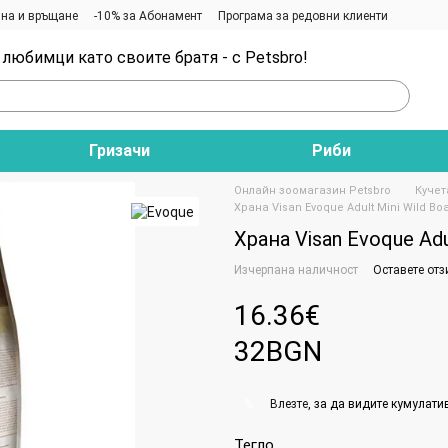
на и връщане
-10% за Абонамент
Програма за редовни клиенти
любимци като своите братя - с Petsbro!
Гризачи
Риби
Онлайн зоомагазин Petsbro
Кучет
Храна Visan Evoque Adult Mini Wild Boa
Храна Visan Evoque Adul
Изчерпана наличност
Оставете отз
16.36€
32BGN
Влезте
, за да видите кумулати
%
Тегло