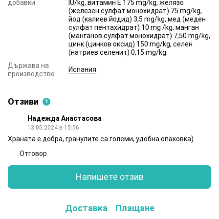
добавки
IU/kg, витамин E 175 mg/kg, желязо
(железен сулфат монохидрат) 75 mg/kg,
йод (калиев йодид) 3,5 mg/kg, мед (меден
сулфат пентахидрат) 10 mg /kg, манган
(манганов сулфат монохидрат) 7,50 mg/kg,
цинк (цинков оксид) 150 mg/kg, селен
(натриев селенит) 0,15 mg/kg.
Държава на
Испания
производство
Отзиви
1
Надежда Анастасова
13.05.2024 в 15:56
Храната е добра, гранулите са големи, удобна опаковка)
Отговор
Напишете отзив
Доставка
Плащане