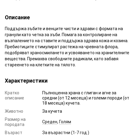
Описание
Поддържа зъбите и венците чисти и здрави с формата на
гранули като четка за зъби. Помага за контролиране на
възпалението на ставите и поддържа здрава кожа и козина.
Пребиотиците стимулират растежа на чревната флора,
подобряват храносмилането и усвояването на хранителните
вещества. Премахва свободните радикали, като забавя
стареенето на клетките на тялото.
Характеристики
Кратко
Пълноценна храна с глиган и агне за
описание
средни (от 12 месеца) и големи породи (от
18 месеца) кучета.
Животно
За кучета
Размер на
Среден
,
Голям
породата
Възраст
За възрастни (1-7 год.)