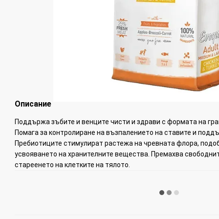
Описание
Поддържа зъбите и венците чисти и здрави с формата на гран
Помага за контролиране на възпалението на ставите и поддъ
Пребиотиците стимулират растежа на чревната флора, подо
усвояването на хранителните вещества. Премахва свободнит
стареенето на клетките на тялото.