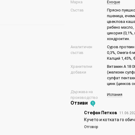
Марка
Evoque
Състав
Прясно пуешко 
пшеница, ечеми
цвеклова каша,
рибено масло, 
цикория (0,1%,
хондроитин.
Аналитичен
Суров протеин 
състав
0,3%, Омега-6 
Калций 1,45%, 
Хранителни
Витамин A 18 0
добавки
(железен сулфа
сулфат пентахи
цинк (цинков о
Държава на
Испания
производство
Отзиви
1
Стефан Петков
11.06.20
Кучето и котката го оби
Отговор