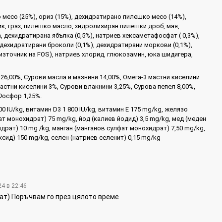
месо (25%), ориз (15%), дехидратирано пилешко месо (14%),
к, грах, пилешко масло, хидролизиран пилешки дроб, мая,
 дехидратирана ябълка (0,5%), натриев хексаметафосфат ( 0,3%),
дехидратирани броколи (0,1%), дехидратирани моркови (0,1%),
 източник на FOS), натриев хлорид, глюкозамин, юка шидигера,
26,00%, Сурови масла и мазнини 14,00%, Омега-3 мастни киселини
мастни киселини 3%, Сурови влакнини 3,25%, Сурова пепел 8,00%,
Фосфор 1,25%.
00 IU/kg, витамин D3 1 800 IU/kg, витамин E 175 mg/kg, желязо
т монохидрат) 75 mg/kg, йод (калиев йодид) 3,5 mg/kg, мед (меден
драт) 10 mg /kg, манган (манганов сулфат монохидрат) 7,50 mg/kg,
ксид) 150 mg/kg, селен (натриев селенит) 0,15 mg/kg
24 в 22:46
чат) Поръчвам го през цялото време