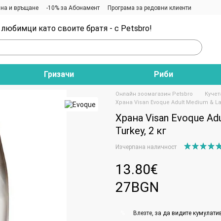
на и връщане
-10% за Абонамент
Програма за редовни клиенти
любимци като своите братя - с Petsbro!
Гризачи
Риби
Онлайн зоомагазин Petsbro
Кучет
Храна Visan Evoque Adult Medium & Lar
Храна Visan Evoque Adu
Turkey, 2 кг
Изчерпана наличност
13.80€
27BGN
Влезте
, за да видите кумулати
%