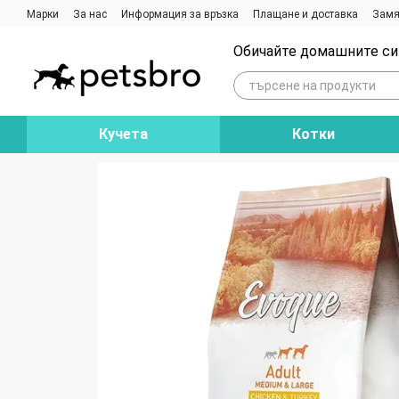
Премини към основното съдържание
Марки
За нас
Информация за връзка
Плащане и доставка
Замя
Ревюта на магазина
Блог
Обичайте домашните си 
Кучета
Котки