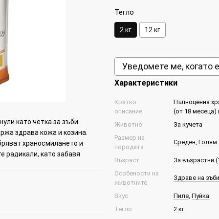
Тегло
2 кг
12 кг
Уведомете ме, когато 
Характеристики
Кратко
Пълноценна хра
описание
(от 18 месеца)
ули като четка за зъби.
Животно
За кучета
ржа здрава кожа и козина.
Размер на
Среден
,
Голям
бряват храносмилането и
породата
е радикали, като забавя
Възраст
За възрастни (1
Особености на
Здраве на зъб
животните
Вкус
Пиле
,
Пуйка
Тегло
2 кг