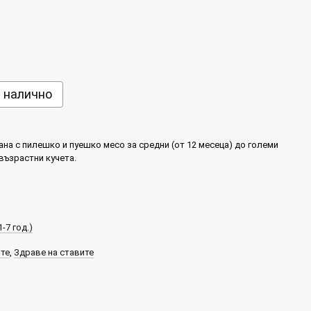
е налично
на с пилешко и пуешко месо за средни (от 12 месеца) до големи
 възрастни кучета.
-7 год.)
ите
,
Здраве на ставите