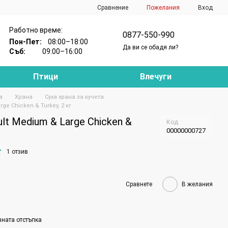
Сравнение
Пожелания
Вход
Работно време:
0877-550-990
Пон-Пет:
08:00–18:00
Да ви се обадя ли?
Съб:
09:00–16:00
Птици
Влечуги
а
Храна
Суха храна за кучета
ge Chicken & Turkey, 2 кг
lt Medium & Large Chicken &
Код
00000000727
1 отзив
Сравнете
В желания
вната отстъпка