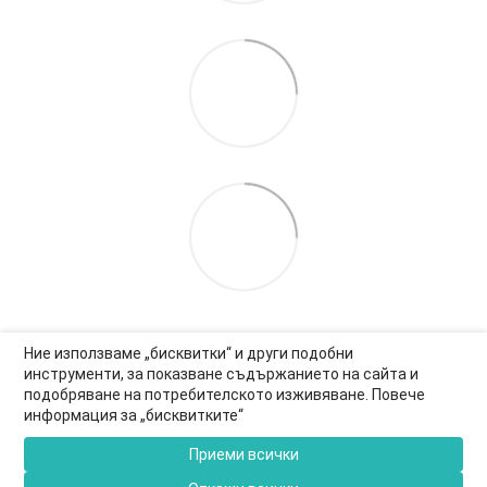
Ние използваме „бисквитки“ и други подобни
инструменти, за показване съдържанието на сайта и
подобряване на потребителското изживяване. Повече
0877-550-990
информация за „бисквитките“
Информация за връзка
Приеми всички
Пълна версия на сайта