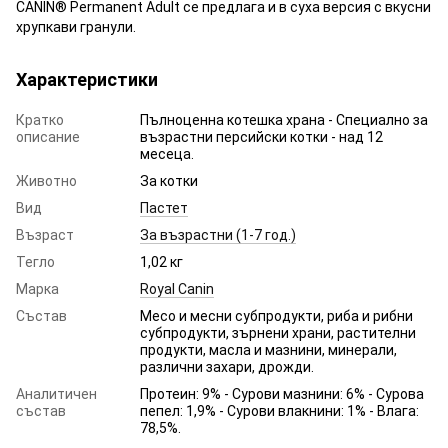
CANIN® Permanent Adult се предлага и в суха версия с вкусни
хрупкави гранули.
Характеристики
Кратко
Пълноценна котешка храна - Специално за
описание
възрастни персийски котки - над 12
месеца.
Животно
За котки
Вид
Пастет
Възраст
За възрастни (1-7 год.)
Тегло
1,02 кг
Марка
Royal Canin
Състав
Месо и месни субпродукти, риба и рибни
субпродукти, зърнени храни, растителни
продукти, масла и мазнини, минерали,
различни захари, дрожди.
Аналитичен
Протеин: 9% - Сурови мазнини: 6% - Сурова
състав
пепел: 1,9% - Сурови влакнини: 1% - Влага:
78,5%.