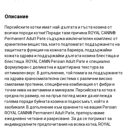
Описание
Персийските котки имат най-дългата и гъста козина от
всички породи котки! Поради тази причина ROYAL CANIN®
Permanent Adult Pate съдържа изключителен комплекс от
хранителни вещества, които подпомагат поддържането на
защитната функция на кожната бариера, поддържайки
кожата здрава и поддържайки дългата козина блестяща и
блестяща. ROYAL CANIN Persian Adult Pate е специално
формулиран с деликатна и адаптирана текстура за
оптимален вкус. В допълнение, той помага за поддържането
на здрава храносмилателна система с различни високо
смилаеми протеини, специфична комбинация от фибри и
точни нива на витамини и минерали. Персийската котка е
средна по размер, но на пръв поглед може да изглежда
голяма поради буйната козина и подкосъмът, който я
заобикаля. В допълнение към храненето на вашия Persian
ROYAL CANIN® Permanent Adult Pate, препоръчваме
ежедневно четкане и разресване. За да се погрижат за
индивидуалните предпочитания на всяка котка, ROYAL