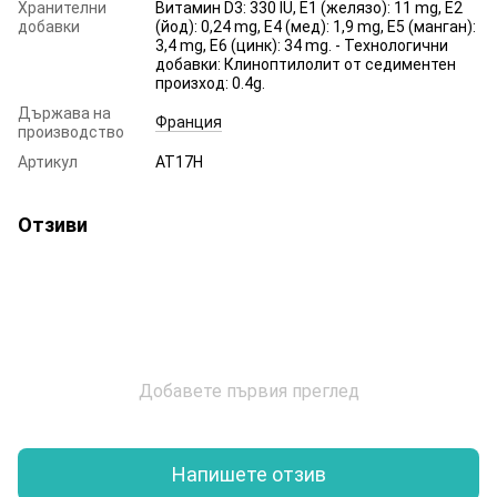
Хранителни
Витамин D3: 330 IU, E1 (желязо): 11 mg, E2
добавки
(йод): 0,24 mg, E4 (мед): 1,9 mg, E5 (манган):
3,4 mg, E6 (цинк): 34 mg. - Технологични
добавки: Клиноптилолит от седиментен
произход: 0.4g.
Държава на
Франция
производство
Артикул
AT17H
Отзиви
Добавете първия преглед
Напишете отзив