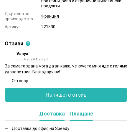
протеини, риба и странични животински
продукти.
Държава на
Франция
производство
Артикул
221530
Отзиви
1
Vanya
06.04.2024 в 20:23
За самата храна мога да ви кажа, че кучето ми я яде с голямо
удоволствие. Благодаря ви!
Отговор
Напишете отзив
Доставка
Плащане
Доставка до офис на Speedy