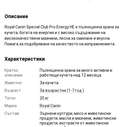
Описание
Royal Canin Special Club Pro Energy HE е пълноценна храна за
кучета, богата на енергия и с високо съдържание на
висококачествени мазнини, лесна за смилане и вкусна.
Помага за подобряване на качеството на изпражненията.
Характеристики
Кратко
Пълноценна храна за много активни и
описание
работещи кучета над 12 месеца.
Животно
За кучета
Възраст
За възрастни (1-7 год.)
Тегло
20 кг
Марка
Royal Canin
Състав
Зърнени култури, месо и животински
продукти, масла и мазнини, животински
продукти, екстракти от животински