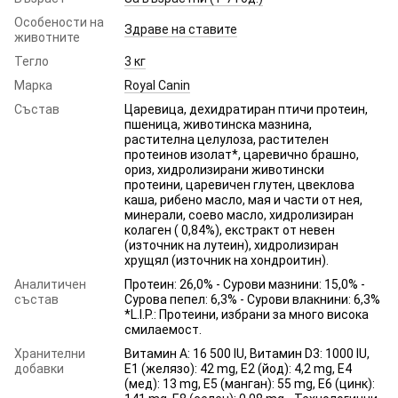
Особености на
Здраве на ставите
животните
Тегло
3 кг
Марка
Royal Canin
Състав
Царевица, дехидратиран птичи протеин,
пшеница, животинска мазнина,
растителна целулоза, растителен
протеинов изолат*, царевично брашно,
ориз, хидролизирани животински
протеини, царевичен глутен, цвеклова
каша, рибено масло, мая и части от нея,
минерали, соево масло, хидролизиран
колаген ( 0,84%), екстракт от невен
(източник на лутеин), хидролизиран
хрущял (източник на хондроитин).
Аналитичен
Протеин: 26,0% - Сурови мазнини: 15,0% -
състав
Сурова пепел: 6,3% - Сурови влакнини: 6,3%
*L.I.P.: Протеини, избрани за много висока
смилаемост.
Хранителни
Витамин A: 16 500 IU, Витамин D3: 1000 IU,
добавки
E1 (желязо): 42 mg, E2 (йод): 4,2 mg, E4
(мед): 13 mg, E5 (манган): 55 mg, E6 (цинк):