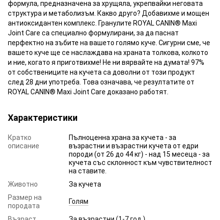
формула, предназначена за хрущяла, укрепвайки неговата
структура и метаболизъм. Какво друго? Добавихме и мощен
антиоксидантен комплекс. Гранулите ROYAL CANIN® Maxi
Joint Care са специално формулирани, за да паснат
перфектно на зъбите на вашето голямо куче. Сигурни сме, че
вашето куче ще се наслаждава на храната толкова, колкото
и ние, когато я приготвихме! Не ни вярвайте на думата! 97%
от собствениците на кучета са доволни от този продукт
след 28 дни употреба. Това означава, че резултатите от
ROYAL CANIN® Maxi Joint Care доказано работят.
Характеристики
Кратко
Пълноценна храна за кучета - за
описание
възрастни и възрастни кучета от едри
породи (от 26 до 44 кг) - над 15 месеца - за
кучета със склонност към чувствителност
на ставите.
Животно
За кучета
Размер на
Голям
породата
Възраст
За възрастни (1-7 год.)