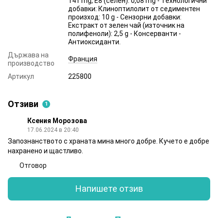
141 mg, E8 (селен): 0,08 mg - Технологични
добавки: Клиноптилолит от седиментен
произход: 10 g - Сензорни добавки:
Екстракт от зелен чай (източник на
полифеноли): 2,5 g - Консерванти -
Антиоксиданти.
Държава на
Франция
производство
Артикул
225800
Отзиви
1
Ксения Морозова
17.06.2024 в 20:40
Запознанството с храната мина много добре. Кучето е добре
нахранено и щастливо.
Отговор
Напишете отзив