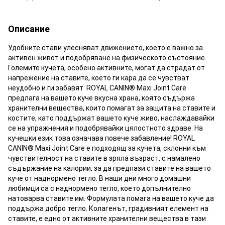
Описание
Удобните стави улесняват движението, което е важно за
активен живот и подобряване на физическото състояние.
Големите кучета, особено активните, могат да страдат от
напрежение на ставите, което ги кара да се чувстват
неудобно и ги забавят. ROYAL CANIN® Maxi Joint Care
предлага на вашето куче вкусна храна, която съдържа
хранителни вещества, които помагат за защита на ставите и
костите, като поддържат вашето куче живо, наслаждавайки
се на упражнения и подобрявайки цялостното здраве. На
кучешки език това означава повече забавление! ROYAL
CANIN® Maxi Joint Care е подходящ за кучета, склонни към
чувствителност на ставите в зряла възраст, с намалено
съдържание на калории, за да предпази ставите на вашето
куче от наднормено тегло. В наши дни много домашни
любимци са с наднормено тегло, което допълнително
натоварва ставите им. Формулата помага на вашето куче да
поддържа добро тегло. Колагенът, градивният елемент на
ставите, е едно от активните хранителни вещества в тази