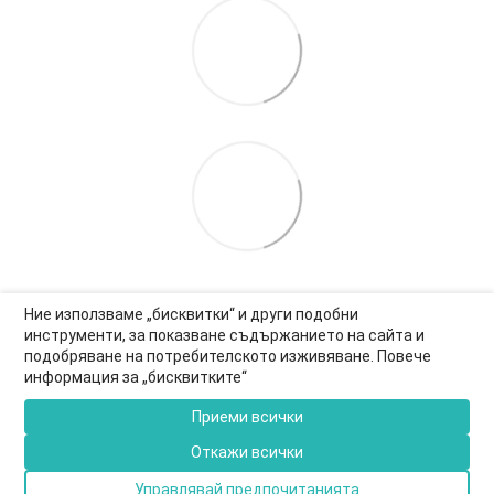
Ние използваме „бисквитки“ и други подобни
инструменти, за показване съдържанието на сайта и
подобряване на потребителското изживяване. Повече
0877-550-990
информация за „бисквитките“
Информация за връзка
Приеми всички
Пълна версия на сайта
Откажи всички
© 2026
Управлявай предпочитанията