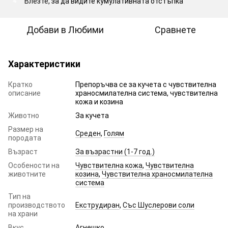
Влезте
, за да видите кумулативната отстъпка
%
Добави в Любими
Сравнете
Характеристики
Кратко
Препоръчва се за кучета с чувствителна
описание
храносмилателна система, чувствителна
кожа и козина
Животно
За кучета
Размер на
Среден
,
Голям
породата
Възраст
За възрастни (1-7 год.)
Особености на
Чувствителна кожа
,
Чувствителна
животните
козина
,
Чувствителна храносмилателна
система
Тип на
производството
Екструдиран
,
Със Шуслерови соли
на храни
Вкус
Агнешко