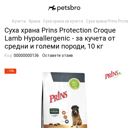
Кучета
Храна
Суха храна за кучета
Суха храна Prins Prot
Суха храна Prins Protection Croque
Lamb Hypoallergenic - за кучета от
средни и големи породи, 10 кг
Код:
00000000136
Оставете отзив
−10%