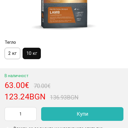
Тегло
2 кг
10 кг
В наличност
63.00€
70.00€
123.24BGN
136.93BGN
Купи