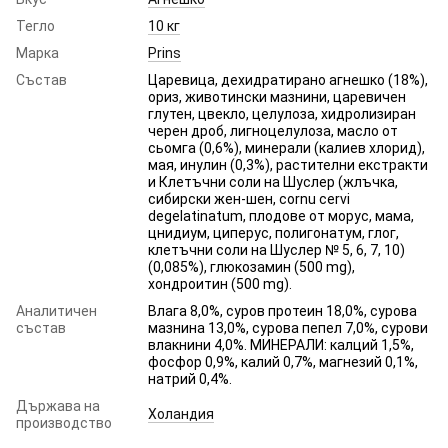
Тегло
10 кг
Марка
Prins
Състав
Царевица, дехидратирано агнешко (18%),
ориз, животински мазнини, царевичен
глутен, цвекло, целулоза, хидролизиран
черен дроб, лигноцелулоза, масло от
сьомга (0,6%), минерали (калиев хлорид),
мая, инулин (0,3%), растителни екстракти
и Клетъчни соли на Шуслер (жлъчка,
сибирски жен-шен, cornu cervi
degelatinatum, плодове от морус, мама,
цнидиум, циперус, полигонатум, глог,
клетъчни соли на Шуслер № 5, 6, 7, 10)
(0,085%), глюкозамин (500 mg),
хондроитин (500 mg).
Аналитичен
Влага 8,0%, суров протеин 18,0%, сурова
състав
мазнина 13,0%, сурова пепел 7,0%, сурови
влакнини 4,0%. МИНЕРАЛИ: калций 1,5%,
фосфор 0,9%, калий 0,7%, магнезий 0,1%,
натрий 0,4%.
Държава на
Холандия
производство