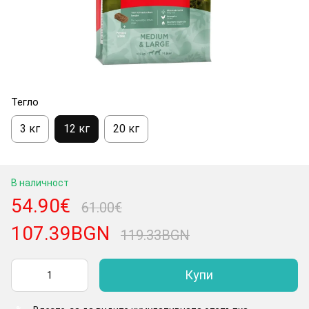
Тегло
3 кг
12 кг
20 кг
В наличност
54.90€
61.00€
107.39BGN
119.33BGN
Купи