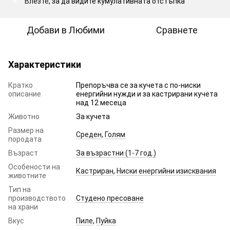
Влезте
, за да видите кумулативната отстъпка
%
Добави в Любими
Сравнете
Характеристики
Кратко
Препоръчва се за кучета с по-ниски
описание
енергийни нужди и за кастрирани кучета
над 12 месеца
Животно
За кучета
Размер на
Среден
,
Голям
породата
Възраст
За възрастни (1-7 год.)
Особености на
Кастриран
,
Ниски енергийни изисквания
животните
Тип на
производството
Студено пресоване
на храни
Вкус
Пиле
,
Пуйка