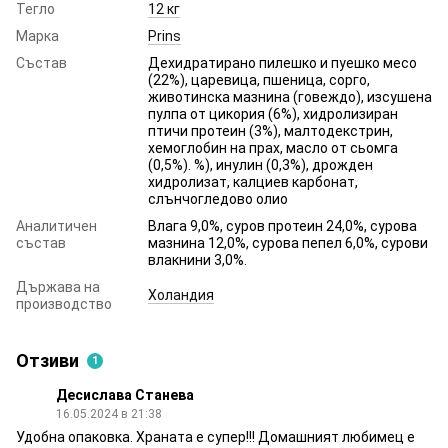
Тегло
12 кг
Марка
Prins
Състав
Дехидратирано пилешко и пуешко месо
(22%), царевица, пшеница, сорго,
животинска мазнина (говеждо), изсушена
пулпа от цикория (6%), хидролизиран
птичи протеин (3%), малтодекстрин,
хемоглобин на прах, масло от сьомга
(0,5%). %), инулин (0,3%), дрожден
хидролизат, калциев карбонат,
слънчогледово олио
Аналитичен
Влага 9,0%, суров протеин 24,0%, сурова
състав
мазнина 12,0%, сурова пепел 6,0%, сурови
влакнини 3,0%.
Държава на
Холандия
производство
Отзиви
1
Десислава Станева
16.05.2024 в 21:38
Удобна опаковка. Храната е супер!!! Домашният любимец е