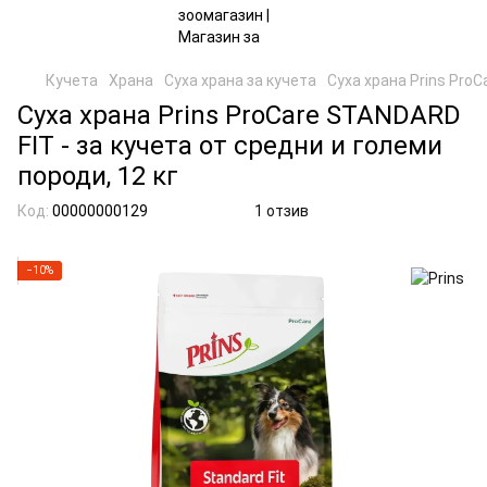
Кучета
Храна
Суха храна за кучета
Суха храна Prins ProC
Суха храна Prins ProCare STANDARD
FIT - за кучета от средни и големи
породи, 12 кг
Код:
00000000129
1 отзив
−10%