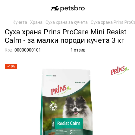
Кучета
Храна
Суха храна за кучета
Суха храна Prins ProCa
Суха храна Prins ProCare Mini Resist
Calm - за малки породи кучета 3 кг
Код:
00000000101
1 отзив
−10%