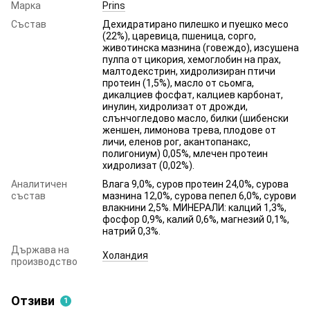
Марка
Prins
Състав
Дехидратирано пилешко и пуешко месо
(22%), царевица, пшеница, сорго,
животинска мазнина (говеждо), изсушена
пулпа от цикория, хемоглобин на прах,
малтодекстрин, хидролизиран птичи
протеин (1,5%), масло от сьомга,
дикалциев фосфат, калциев карбонат,
инулин, хидролизат от дрожди,
слънчогледово масло, билки (шибенски
женшен, лимонова трева, плодове от
личи, еленов рог, акантопанакс,
полигониум) 0,05%, млечен протеин
хидролизат (0,02%).
Аналитичен
Влага 9,0%, суров протеин 24,0%, сурова
състав
мазнина 12,0%, сурова пепел 6,0%, сурови
влакнини 2,5%. МИНЕРАЛИ: калций 1,3%,
фосфор 0,9%, калий 0,6%, магнезий 0,1%,
натрий 0,3%.
Държава на
Холандия
производство
Отзиви
1