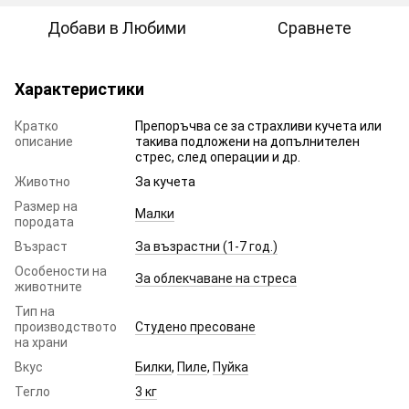
Добави в Любими
Сравнете
Характеристики
Кратко
Препоръчва се за страхливи кучета или
описание
такива подложени на допълнителен
стрес, след операции и др.
Животно
За кучета
Размер на
Малки
породата
Възраст
За възрастни (1-7 год.)
Особености на
За облекчаване на стреса
животните
Тип на
производството
Студено пресоване
на храни
Вкус
Билки
,
Пиле
,
Пуйка
Тегло
3 кг