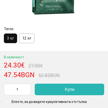
Тегло
3 кг
12 кг
В наличност
24.30€
27.00€
47.54BGN
52.82BGN
Купи
Влезте
, за да видите кумулативната отстъпка
%