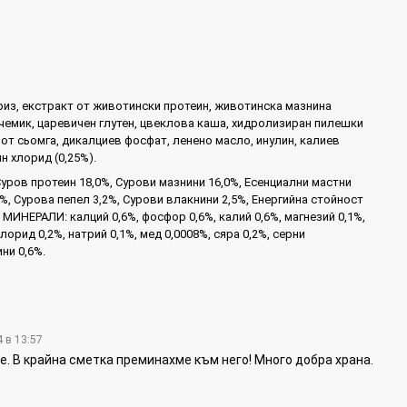
риз, екстракт от животински протеин, животинска мазнина
ечемик, царевичен глутен, цвеклова каша, хидролизиран пилешки
 от сьомга, дикалциев фосфат, ленено масло, инулин, калиев
н хлорид (0,25%).
Суров протеин 18,0%, Сурови мазнини 16,0%, Есенциални мастни
%, Сурова пепел 3,2%, Сурови влакнини 2,5%, Енергийна стойност
. МИНЕРАЛИ: калций 0,6%, фосфор 0,6%, калий 0,6%, магнезий 0,1%,
хлорид 0,2%, натрий 0,1%, мед 0,0008%, сяра 0,2%, серни
ни 0,6%.
4 в 13:57
ме. В крайна сметка преминахме към него! Много добра храна.