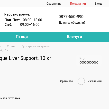
Сравнение
Пожелания
Вход
Работно време:
0877-550-990
Пон-Пет:
08:00–18:00
Да ви се обадя ли?
Съб:
09:00–16:00
Птици
Влечуги
а
Храна
Суха храна за кучета
t, 10 кг
ue Liver Support, 10 кг
Код
00000000060
Сравнете
В желания
вната отстъпка