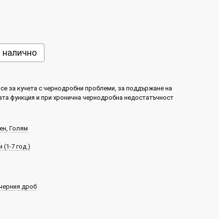
е налично
се за кучета с чернодробни проблеми, за поддържане на
та функция и при хронична чернодробна недостатъчност
ен
,
Голям
 (1-7 год.)
н
черния дроб
н