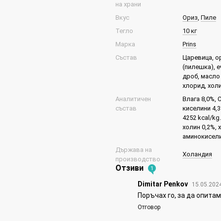
на храни
Вкус
Ориз
,
Пиле
Тегло
10 кг
Марка
Prins
Състав
Царевица, о
(пилешка), 
дроб, масло
хлорид, холи
Аналитичен
Влага 8,0%, 
състав
киселини 4,3
4252 kcal/kg
холин 0,2%, 
аминокисели
Държава на
Холандия
производство
Отзиви
1
Dimitar Penkov
15.05.202
Поръчах го, за да опита
Отговор