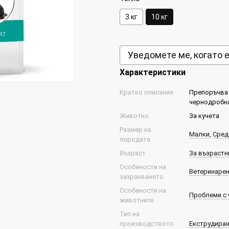
3 кг
10 кг
Уведомете ме, когато 
Характеристики
Кратко описание
Препоръчва 
чернодробна
Животно
За кучета
Размер на
Малки
,
Сред
породата
Възраст
За възрастни
Особености на
Ветеринаре
захранването
Особености на
Проблеми с 
животните
Тип на
производството
Екструдира