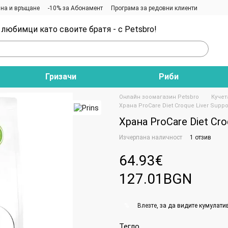
на и връщане
-10% за Абонамент
Програма за редовни клиенти
любимци като своите братя - с Petsbro!
Гризачи
Риби
Онлайн зоомагазин Petsbro
Кучет
Храна ProCare Diet Crоque Liver Suppor
Храна ProCare Diet Crоq
Изчерпана наличност
1 отзив
64.93€
127.01BGN
Влезте
, за да видите кумулати
%
Тегло