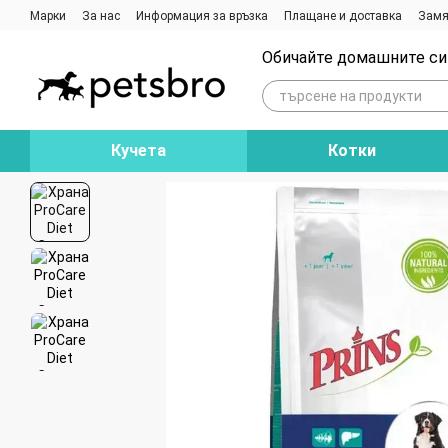
Премини към основното съдържание
Марки
За нас
Информация за връзка
Плащане и доставка
Замя
Ревюта на магазина
Блог
Обичайте домашните си 
Кучета
Котки