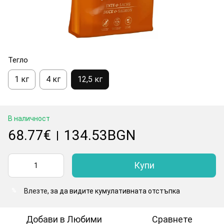
Тегло
1 кг
4 кг
12,5 кг
В наличност
68.77€
134.53BGN
|
Купи
Влезте
, за да видите кумулативната отстъпка
%
Добави в Любими
Сравнете