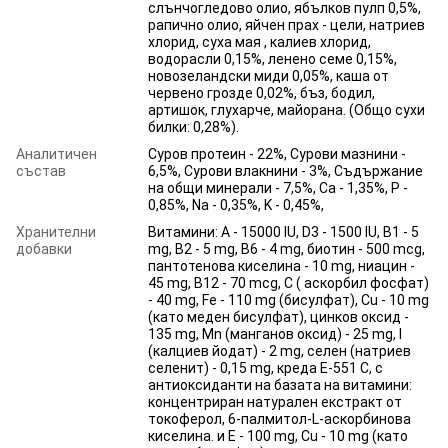
слънчогледово олио, ябълков пулп 0,5%,
рапично олио, яйчен прах - цели, натриев
хлорид, суха мая , калиев хлорид,
водорасли 0,15%, ленено семе 0,15%,
новозеландски миди 0,05%, каша от
червено грозде 0,02%, бъз, бодил,
артишок, глухарче, майорана. (Общо сухи
билки: 0,28%).
Аналитичен
Суров протеин - 22%, Сурови мазнини -
състав
6,5%, Сурови влакнини - 3%, Съдържание
на общи минерали - 7,5%, Ca - 1,35%, P -
0,85%, Na - 0,35%, K - 0,45%,
Хранителни
Витамини: A - 15000 IU, D3 - 1500 IU, B1 - 5
добавки
mg, B2 - 5 mg, B6 - 4 mg, биотин - 500 mcg,
пантотенова киселина - 10 mg, ниацин -
45 mg, B12 - 70 mcg, C ( аскорбил фосфат)
- 40 mg, Fe - 110 mg (бисулфат), Cu - 10 mg
(като меден бисулфат), цинков оксид -
135 mg, Mn (манганов оксид) - 25 mg, I
(калциев йодат) - 2 mg, селен (натриев
селенит) - 0,15 mg, креда E-551 C, с
антиоксиданти на базата на витамини:
концентриран натурален екстракт от
токоферол, 6-палмитол-L-аскорбинова
киселина. и E - 100 mg, Cu - 10 mg (като