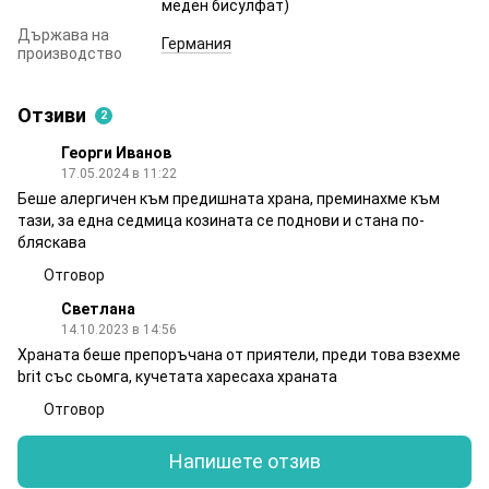
меден бисулфат)
Държава на
Германия
производство
Отзиви
2
Георги Иванов
17.05.2024 в 11:22
Беше алергичен към предишната храна, преминахме към
тази, за една седмица козината се поднови и стана по-
бляскава
Отговор
Светлана
14.10.2023 в 14:56
Храната беше препоръчана от приятели, преди това взехме
brit със сьомга, кучетата харесаха храната
Отговор
Напишете отзив