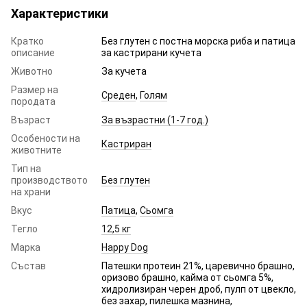
Характеристики
Кратко
Без глутен с постна морска риба и патица
описание
за кастрирани кучета
Животно
За кучета
Размер на
Среден
,
Голям
породата
Възраст
За възрастни (1-7 год.)
Особености на
Кастриран
животните
Тип на
производството
Без глутен
на храни
Вкус
Патица
,
Сьомга
Тегло
12,5 кг
Марка
Happy Dog
Състав
Патешки протеин 21%, царевично брашно,
оризово брашно, кайма от сьомга 5%,
хидролизиран черен дроб, пулп от цвекло,
без захар, пилешка мазнина,