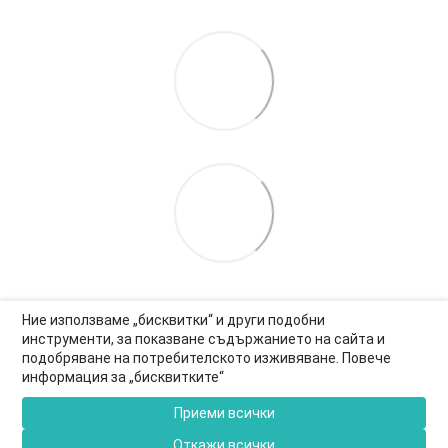
Ние използваме „бисквитки“ и други подобни
инструменти, за показване съдържанието на сайта и
подобряване на потребителското изживяване. Повече
0877-550-990
информация за „бисквитките“
Информация за връзка
Приеми всички
Пълна версия на сайта
Откажи всички