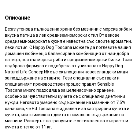
Описание
Безглутенова пълноценна храна без мазнини с морска риба и
вкусна патица в лек средиземноморски стил От векове
средиземноморската кухня е известна със своите ароматни,
леки ястия. С Happy Dog Toscana можете да поглезите вашия
домашен любимец с балансирана комбинация от най-добра
патица, постна морска риба и средиземноморски билки. Тази
подбрана формула е подобрена от уникалната Happy Dog
Natural Life Concept® със скъпоценни новозеландски миди
за поддържане на ставите. Тези специални съставки и
специалният производствен процес правят Sensible
Toscana много подходяща за целенасочено хранене,
особено за чувствителни кучета със специални диетични
нужди. Неговото умерено съдържание на мазнини от 7,5%
означава, че Hd Toscana е идеален и за кастрирани кучета и
кучета, които изискват диета с намалено съдържание на
мазнини. Размерът на гранулите е оптимален за възрастни
кучета с тегло от 11 кг.