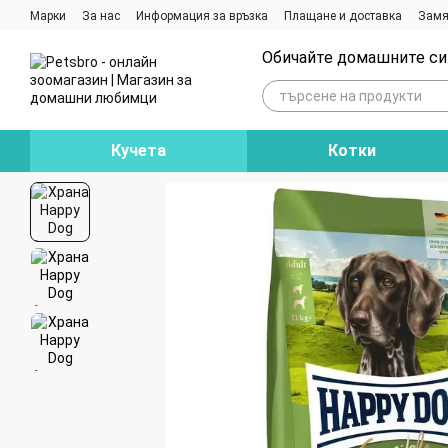
Премини към основното съдържание
Марки
За нас
Информация за връзка
Плащане и доставка
Замя
Ревюта на магазина
Блог
Обичайте домашните си 
Кучета
Котки