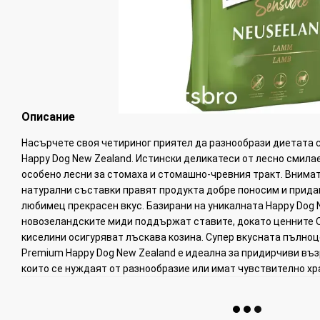
Описание
Насърчете своя четириног приятел да разнообрази диетата 
Happy Dog New Zealand. Истински деликатеси от лесно смилае
особено лесни за стомаха и стомашно-чревния тракт. Внима
натурални съставки правят продукта добре поносим и прид
любимец прекрасен вкус. Базирани на уникалната Happy Dog N
новозеландските миди поддържат ставите, докато ценните О
киселини осигуряват лъскава козина. Супер вкусната пълно
Premium Happy Dog New Zealand е идеална за придирчиви възр
които се нуждаят от разнообразие или имат чувствително х