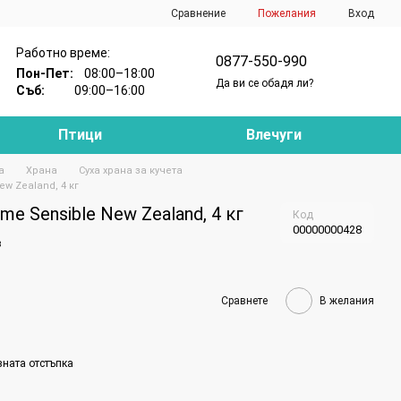
Сравнение
Пожелания
Вход
Работно време:
0877-550-990
Пон-Пет:
08:00–18:00
Да ви се обадя ли?
Съб:
09:00–16:00
Птици
Влечуги
а
Храна
Суха храна за кучета
w Zealand, 4 кг
e Sensible New Zealand, 4 кг
Код
00000000428
в
Сравнете
В желания
вната отстъпка