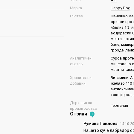
Марка
Happy Dog
Състав
Овнешко мес
оризов прот
ябълка 1%, я
водорасли 0
мента, арти
биле, мащерк
грозде, лайк
Аналитичен
Суров протеи
състав
минерално съд
мастни кисел
Хранителни
Витамини: A -
добавки
желязо 110 m
антиоксидан
токоферол, 
Държава на
Германия
производство
Отзиви
1
Румяна Павлова
14.10.2
Нашето куче лабрадор об