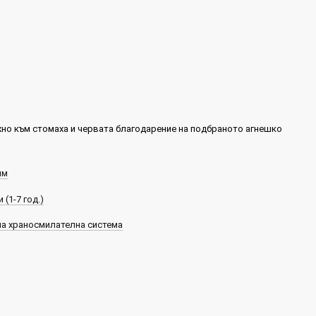
но към стомаха и червата благодарение на подбраното агнешко
ям
 (1-7 год.)
а храносмилателна система