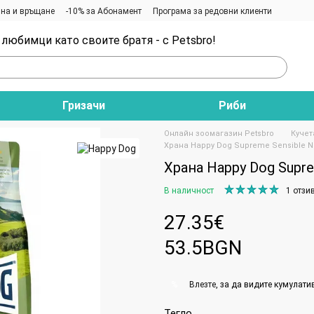
на и връщане
-10% за Абонамент
Програма за редовни клиенти
любимци като своите братя - с Petsbro!
Гризачи
Риби
Онлайн зоомагазин Petsbro
Кучет
Храна Happy Dog Supreme Sensible Ne
Храна Happy Dog Suprem
В наличност
1 отзи
27.35€
53.5BGN
Влезте
, за да видите кумулати
%
Тегло