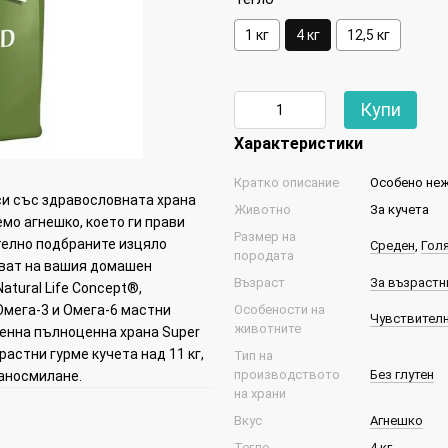
1 кг
4 кг
12,5 кг
Купи
Характеристики
Кратко описание
Особено неж
си със здравословната храна
Животно
За кучета
мо агнешко, което ги прави
Размер на
телно подбраните изцяло
Среден
,
Гол
породата
ават на вашия домашен
Възраст
За възрастни
atural Life Concept®,
Особености на
мега-3 и Омега-6 мастни
Чувствителн
животните
ценна пълноценна храна Super
астни гурме кучета над 11 кг,
Тип на
производството
Без глутен
раносмилане.
на храни
Вкус
Агнешко
Тегло
4 кг