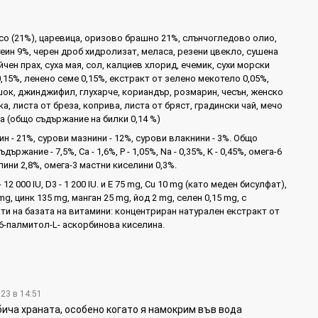
о (21%), царевица, оризово брашно 21%, слънчогледово олио,
еин 9%, черен дроб хидролизат, меласа, резени цвекло, сушена
йчен прах, суха мая, сол, калциев хлорид, ечемик, сухи морски
,15%, ленено семе 0,15%, екстракт от зелено мекотело 0,05%,
шок, джинджифил, глухарче, кориандър, розмарин, чесън, женско
а, листа от бреза, коприва, листа от бряст, градински чай, мечо
а (общо съдържание на билки 0,14 %)
н - 21%, сурови мазнини - 12%, сурови влакнини - 3%. Общо
ържание - 7,5%, Ca - 1,6%, P - 1,05%, Na - 0,35%, K - 0,45%, омега-6
ини 2,8%, омега-3 мастни киселини 0,3%.
 12 000 IU, D3 - 1 200 IU. и E 75 mg, Cu 10 mg (като меден бисулфат),
g, цинк 135 mg, манган 25 mg, йод 2 mg, селен 0,15 mg, с
ти на базата на витамини: концентриран натурален екстракт от
6-палмитол-L- аскорбинова киселина.
023 в 14:51
ича храната, особено когато я намокрим във вода