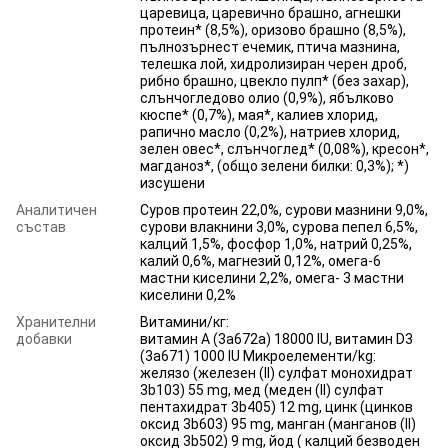
царевица, царевично брашно, агнешки
протеин* (8,5%), оризово брашно (8,5%),
пълнозърнест ечемик, птича мазнина,
телешка лой, хидролизиран черен дроб,
рибно брашно, цвекло пулп* (без захар),
слънчогледово олио (0,9%), ябълково
кюспе* (0,7%), мая*, калиев хлорид,
рапично масло (0,2%), натриев хлорид,
зелен овес*, слънчоглед* (0,08%), кресон*,
магданоз*, (общо зелени билки: 0,3%); *)
изсушени
Аналитичен
Суров протеин 22,0%, сурови мазнини 9,0%,
състав
сурови влакнини 3,0%, сурова пепел 6,5%,
калций 1,5%, фосфор 1,0%, натрий 0,25%,
калий 0,6%, магнезий 0,12%, омега-6
мастни киселини 2,2%, омега- 3 мастни
киселини 0,2%
Хранителни
Витамини/кг:
добавки
витамин A (3a672a) 18000 IU, витамин D3
(3a671) 1000 IU Микроелементи/kg:
желязо (железен (II) сулфат монохидрат
3b103) 55 mg, мед (меден (II) сулфат
пентахидрат 3b405) 12 mg, цинк (цинков
оксид 3b603) 95 mg, манган (манганов (II)
оксид 3b502) 9 mg, йод ( калций безводен