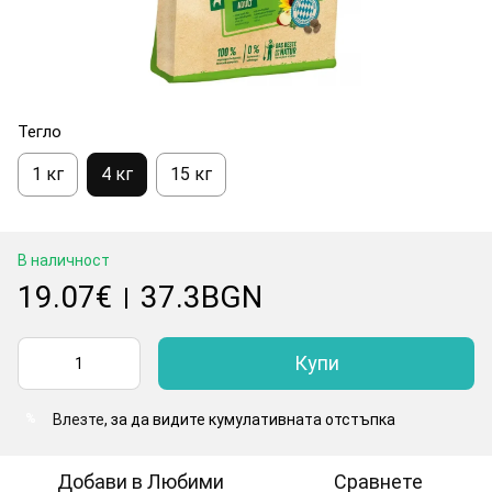
Тегло
1 кг
4 кг
15 кг
В наличност
19.07€
37.3BGN
|
Купи
Влезте
, за да видите кумулативната отстъпка
%
Добави в Любими
Сравнете