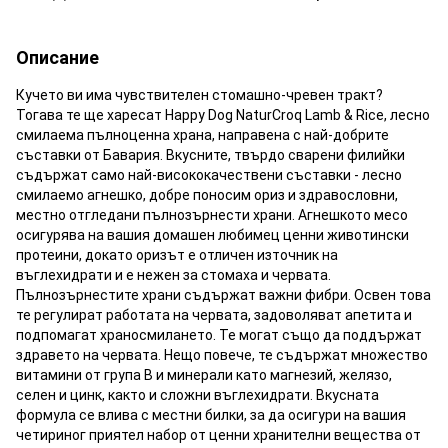
Описание
Кучето ви има чувствителен стомашно-чревен тракт?
Тогава те ще харесат Happy Dog NaturCroq Lamb & Rice, лесно
смилаема пълноценна храна, направена с най-добрите
съставки от Бавария. Вкусните, твърдо сварени филийки
съдържат само най-висококачествени съставки - лесно
смилаемо агнешко, добре поносим ориз и здравословни,
местно отгледани пълнозърнести храни. Агнешкото месо
осигурява на вашия домашен любимец ценни животински
протеини, докато оризът е отличен източник на
въглехидрати и е нежен за стомаха и червата.
Пълнозърнестите храни съдържат важни фибри. Освен това
те регулират работата на червата, задоволяват апетита и
подпомагат храносмилането. Те могат също да поддържат
здравето на червата. Нещо повече, те съдържат множество
витамини от група В и минерали като магнезий, желязо,
селен и цинк, както и сложни въглехидрати. Вкусната
формула се влива с местни билки, за да осигури на вашия
четириног приятел набор от ценни хранителни вещества от