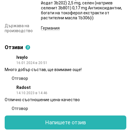
йодат 3b202) 2,5 mg, селен (натриев
селенит 3b801) 0,17 mg Антиоксидантни,
богати на токоферол екстракти от
растителни масла 1b306(i)
Държава на
Германия
производство
Отзиви
2
Ivaylo
16.01.2024 в 20:51
Много добър състав, ще взимаме още!
Отговор
Radost
14.10.2023 в 14:46
Отлично съотношение цена-качество
Отговор
Напишете отзив