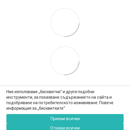
Ние използваме „бисквитки“ и други подобни
инструменти, за показване съдържанието на сайта и
подобряване на потребителското изживяване. Повече
0877-550-990
информация за „бисквитките“
Информация за връзка
Приеми всички
Пълна версия на сайта
Откажи всички