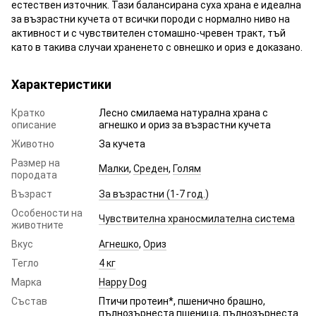
естествен източник. Тази балансирана суха храна е идеална
за възрастни кучета от всички породи с нормално ниво на
активност и с чувствителен стомашно-чревен тракт, тъй
като в такива случаи храненето с овнешко и ориз е доказано.
Характеристики
Кратко
Лесно смилаема натурална храна с
описание
агнешко и ориз за възрастни кучета
Животно
За кучета
Размер на
Малки
,
Среден
,
Голям
породата
Възраст
За възрастни (1-7 год.)
Особености на
Чувствителна храносмилателна система
животните
Вкус
Агнешко
,
Ориз
Тегло
4 кг
Марка
Happy Dog
Състав
Птичи протеин*, пшенично брашно,
пълнозърнеста пшеница, пълнозърнеста