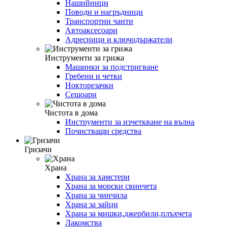
Нашийници
Поводи и нагръдници
Транспортни чанти
Автоаксесоари
Адресници и ключодържатели
Инструменти за грижа
Машинки за подстригване
Гребени и четки
Нокторезачки
Сешоари
Чистота в дома
Инструменти за изчеткване на вълна
Почистващи средства
Гризачи
Храна
Храна за хамстери
Храна за морски свинчета
Храна за чинчила
Храна за зайци
Храна за мишки,джербили,плъхчета
Лакомства