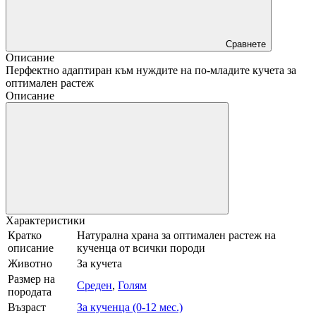
Сравнете
Описание
Перфектно адаптиран към нуждите на по-младите кучета за
оптимален растеж
Описание
Характеристики
Кратко
Натурална храна за оптимален растеж на
описание
кученца от всички породи
Животно
За кучета
Размер на
Среден
,
Голям
породата
Възраст
За кученца (0-12 мес.)