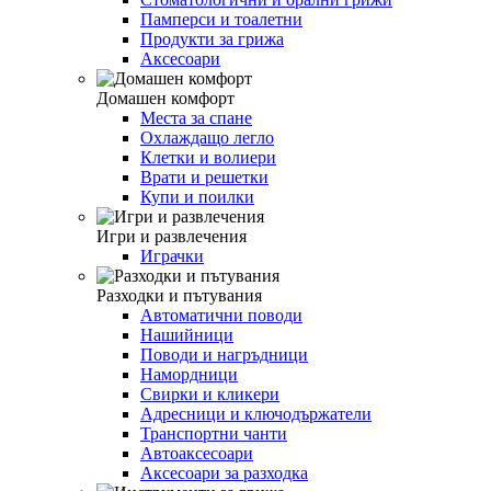
Памперси и тоалетни
Продукти за грижа
Аксесоари
Домашен комфорт
Места за спане
Охлаждащо легло
Клетки и волиери
Врати и решетки
Купи и поилки
Игри и развлечения
Играчки
Разходки и пътувания
Автоматични поводи
Нашийници
Поводи и нагръдници
Намордници
Свирки и кликери
Адресници и ключодържатели
Транспортни чанти
Автоаксесоари
Аксесоари за разходка