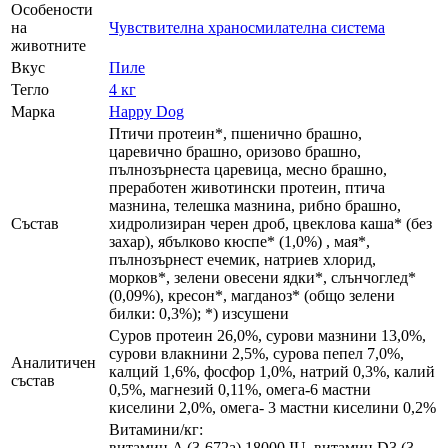
Особености
на
Чувствителна храносмилателна система
животните
Вкус
Пиле
Тегло
4 кг
Марка
Happy Dog
Птичи протеин*, пшенично брашно,
царевично брашно, оризово брашно,
пълнозърнеста царевица, месно брашно,
преработен животински протеин, птича
мазнина, телешка мазнина, рибно брашно,
Състав
хидролизиран черен дроб, цвеклова каша* (без
захар), ябълково кюспе* (1,0%) , мая*,
пълнозърнест ечемик, натриев хлорид,
морков*, зелени овесени ядки*, слънчоглед*
(0,09%), кресон*, магданоз* (общо зелени
билки: 0,3%); *) изсушени
Суров протеин 26,0%, сурови мазнини 13,0%,
сурови влакнини 2,5%, сурова пепел 7,0%,
Аналитичен
калций 1,6%, фосфор 1,0%, натрий 0,3%, калий
състав
0,5%, магнезий 0,11%, омега-6 мастни
киселини 2,0%, омега- 3 мастни киселини 0,2%
Витамини/кг:
витамин A (3-672a) 18000 IU, витамин D3 (3-