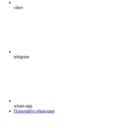
viber
telegram
whats-app
Поръчайте обаждане