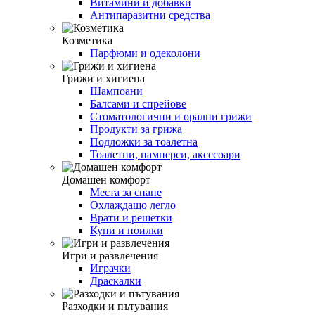
Витамини и добавки
Антипаразитни средства
Козметика
Парфюми и одеколони
Грижи и хигиена
Шампоани
Балсами и спрейове
Стоматологични и орални грижи
Продукти за грижа
Подложки за тоалетна
Тоалетни, памперси, аксесоари
Домашен комфорт
Места за спане
Охлаждащо легло
Врати и решетки
Купи и поилки
Игри и развлечения
Играчки
Драскалки
Разходки и пътувания