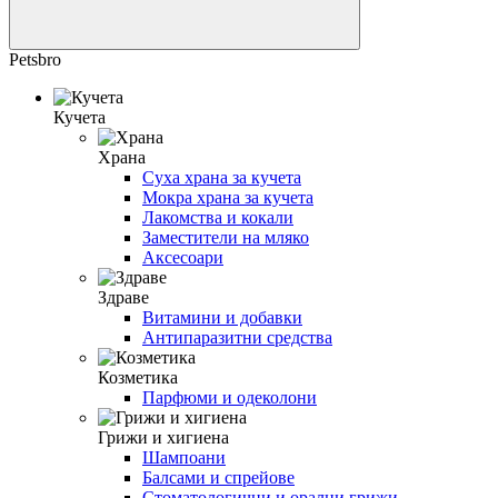
Petsbro
Кучета
Храна
Суха храна за кучета
Мокра храна за кучета
Лакомства и кокали
Заместители на мляко
Аксесоари
Здраве
Витамини и добавки
Антипаразитни средства
Козметика
Парфюми и одеколони
Грижи и хигиена
Шампоани
Балсами и спрейове
Стоматологични и орални грижи