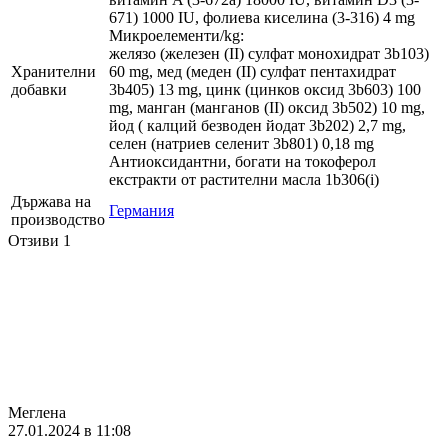
671) 1000 IU, фолиева киселина (3-316) 4 mg
Микроелементи/kg:
желязо (железен (II) сулфат монохидрат 3b103)
Хранителни
60 mg, мед (меден (II) сулфат пентахидрат
добавки
3b405) 13 mg, цинк (цинков оксид 3b603) 100
mg, манган (манганов (II) оксид 3b502) 10 mg,
йод ( калций безводен йодат 3b202) 2,7 mg,
селен (натриев селенит 3b801) 0,18 mg
Антиоксидантни, богати на токоферол
екстракти от растителни масла 1b306(i)
Държава на
Германия
производство
Отзиви
1
Mеглена
27.01.2024 в 11:08