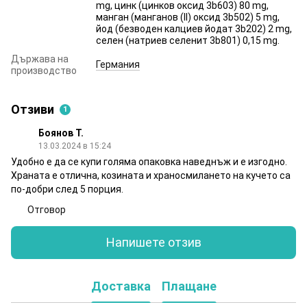
mg, цинк (цинков оксид 3b603) 80 mg,
манган (манганов (II) оксид 3b502) 5 mg,
йод (безводен калциев йодат 3b202) 2 mg,
селен (натриев селенит 3b801) 0,15 mg.
Държава на
Германия
производство
Отзиви
1
Боянов Т.
13.03.2024 в 15:24
Удобно е да се купи голяма опаковка наведнъж и е изгодно.
Храната е отлична, козината и храносмилането на кучето са
по-добри след 5 порция.
Отговор
Напишете отзив
Доставка
Плащане