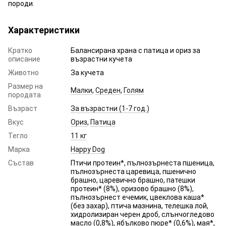
породи.
Характеристики
Кратко
Балансирана храна с патица и ориз за
описание
възрастни кучета
Животно
За кучета
Размер на
Малки
,
Среден
,
Голям
породата
Възраст
За възрастни (1-7 год.)
Вкус
Ориз
,
Патица
Тегло
11 кг
Марка
Happy Dog
Състав
Птичи протеин*, пълнозърнеста пшеница,
пълнозърнеста царевица, пшенично
брашно, царевично брашно, патешки
протеин* (8%), оризово брашно (8%),
пълнозърнест ечемик, цвеклова каша*
(без захар), птича мазнина, телешка лой,
хидролизиран черен дроб, слънчогледово
масло (0,8%), ябълково пюре* (0,6%), мая*,