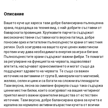
Описание
Вашето куче ще хареса тази добре балансирана пълноценна
храна, подходяща за техния вид, с най-добрите съставки от
баварската провинция. Хрупкавите парчета съдържат
висококачествени съставки като вкусна патица, добре
поносим ориз и питателни пълнозърнести храни от местния
регион. Duck осигурява на вашето куче ценен животински
протеин и му дава необходимата енергия за игра и бягане.
Пълнозърнестите храни съдържат важни фибри. Те помагат
за регулиране на функцията на червата, задоволяват
апетита, насърчават храносмилането и могат също да
поддържат здравето на червата. Те също са важен
източник на витамини от група В, минерали като магнезий,
желязо, селен и цинк и са богати на сложни въглехидрати.
Тази вкусна, лесна за смилане формула също така съдържа
ценни местни билки, които осигуряват на вашия четириног
приятел много важни хранителни вещества от естествен
източник. Тази вкусна, добре балансирана храна за кучета е
идеална за нормално активни възрастни кучета от всички