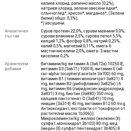
калиев хлорид, рапично масло (0,2%),
натриев хлорид, зелени овесени ядки*,
слънчоглед*, кресон*, магданоз*, (Зелени
билки) общо: 0,3%);
*) изсушени.
Аналитичен
Суров протеин 22,0%, сурови мазнини 9,0%,
състав
сурови влакнини 2,5%, сурова пепел 5,5%,
калций 1,2%, фосфор 0,8%, натрий 0,25%,
калий 0,5%, магнезий 0,11%, омега-6
мастни киселини 2,0%, омега- 3 мастни
киселини 0,2%.
Хранителни
Витамини/kg: витамин A (3a672a) 10250 IE,
добавки
витамин D3 (3a671) 1000 IE, витамин E (all-
rac-alpha-tocopheryl acetate 3a700) 60 mg,
витамин B1 (тиамин мононитрат 3a821) 4
mg, витамин B2 (рибофлавин) 3a825ii) ) 6
mg, витамин B6 (пиридоксин хидрохлорид
3a831) 3 mg, биотин (3a880) 350 mcg,
калциев пантотенат-D (3a841) 10 mg,
ниацин (3a314) 45 mg, витамин B12 60 mcg.
Антиоксидант, екстракти от токоферол от
растителни масла 1b306(i).
Микроелементи/kg: желязо (железен (II)
сулфат; монохидрат 3b103) 80 mg, мед
(меден (II) сулфат пентахидрат 3b405) 8