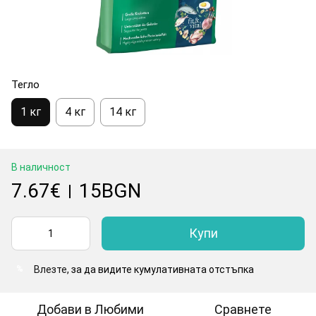
Тегло
1 кг
4 кг
14 кг
В наличност
7.67€
15BGN
|
Купи
Влезте
, за да видите кумулативната отстъпка
%
Добави в Любими
Сравнете