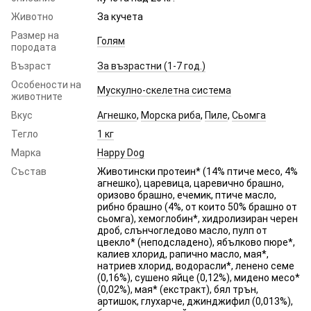
Животно
За кучета
Размер на
Голям
породата
Възраст
За възрастни (1-7 год.)
Особености на
Мускулно-скелетна система
животните
Вкус
Агнешко
,
Морска риба
,
Пиле
,
Сьомга
Тегло
1 кг
Марка
Happy Dog
Състав
Животински протеин* (14% птиче месо, 4%
агнешко), царевица, царевично брашно,
оризово брашно, ечемик, птиче масло,
рибно брашно (4%, от които 50% брашно от
сьомга), хемоглобин*, хидролизиран черен
дроб, слънчогледово масло, пулп от
цвекло* (неподсладено), ябълково пюре*,
калиев хлорид, рапично масло, мая*,
натриев хлорид, водорасли*, ленено семе
(0,16%), сушено яйце (0,12%), мидено месо*
(0,02%), мая* (екстракт), бял трън,
артишок, глухарче, джинджифил (0,013%),