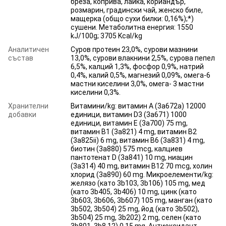
бреза, коприва, лайка, кориандър,
розмарин, градински чай, женско биле,
мащерка (общо сухи билки: 0,16%);*)
сушени. Метаболитна енергия: 1550
kJ/100g; 3705 Kcal/kg
Аналитичен
Суров протеин 23,0%, сурови мазнини
състав
13,0%, сурови влакнини 2,5%, сурова пепел
6,5%, калций 1,3%, фосфор 0,9%, натрий
0,4%, калий 0,5%, магнезий 0,09%, омега-6
мастни киселини 3,0%, омега- 3 мастни
киселини 0,3%.
Хранителни
Витамини/kg: витамин А (3a672a) 12000
добавки
единици, витамин D3 (3a671) 1000
единици, витамин Е (3a700) 75 mg,
витамин B1 (3a821) 4 mg, витамин B2
(3a825ii) 6 mg, витамин B6 (3a831) 4 mg,
биотин (3a880) 575 mcg, калциев
пантотенат D (3a841) 10 mg, ниацин
(3a314) 40 mg, витамин B12 70 mcg, холин
хлорид (3a890) 60 mg. Микроелементи/kg:
желязо (като 3b103, 3b106) 105 mg, мед
(като 3b405, 3b406) 10 mg, цинк (като
3b603, 3b606, 3b607) 105 mg, манган (като
3b502, 3b504) 25 mg, йод (като 3b502),
3b504) 25 mg, 3b202) 2 mg, селен (като
3b801, 3b8.12) 0,15 mg. Антиоксидант,