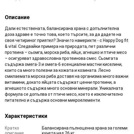
Описание
Дали естествената, балансирана храна с допълнителна
доза здраве е точно това, което търсите, за да дадете на
своя четириног приятел? Значи го намерихте - с Happy Dog fit
& vital. Следвайки примера на природата, пет различни
протеина – сьомга, морска риба, яйце, агнешко и птиче месо
– осигуряват здравословна протеинова смес. Сьомгата
съдържа омега-3 и омега-6 есенциални мастни киселини,
които са много полезни за кожата и козината. Лесно
смилаемата морска риба доставя на организма много важни
витамини, докато яйцата съдържат ценни протеини, а
агнешкото съдържа много основни минерали. Уникалната
формула се допълва от птиче месо, което е изключително
питателно и съдържа основни микроелементи.
Характеристики
Кратко
Балансирана пълноценна храна за големи
описание
кучета над 26 кг.