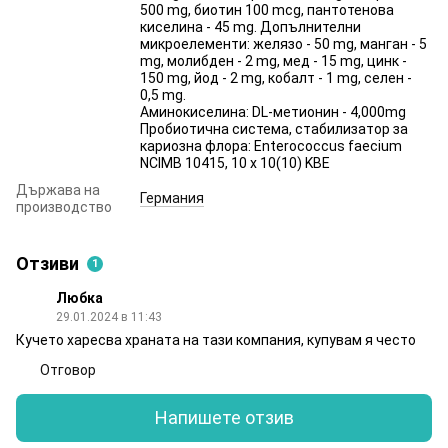
500 mg, биотин 100 mcg, пантотенова
киселина - 45 mg. Допълнителни
микроелементи: желязо - 50 mg, манган - 5
mg, молибден - 2 mg, мед - 15 mg, цинк -
150 mg, йод - 2 mg, кобалт - 1 mg, селен -
0,5 mg.
Аминокиселина: DL-метионин - 4,000mg
Пробиотична система, стабилизатор за
кариозна флора: Enterococcus faecium
NCIMB 10415, 10 x 10(10) KBE
Държава на
Германия
производство
Отзиви
1
Любка
29.01.2024 в 11:43
Кучето харесва храната на тази компания, купувам я често
Отговор
Напишете отзив