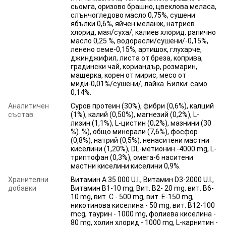
сьомга, оризово брашно, цвеклова меласа,
слънчогледово масло 0,75%, сушени
ябълки 0,6%, яйчен меланж, натриев
хлорид, мая/суха/, калиев хлорид, рапично
масло 0,25 %, водорасли/сушени/-0,15%,
ленено семе-0,15%, артишок, глухарче,
джинджифил, листа от бреза, коприва,
градински чай, кориандър, розмарин,
мащерка, корен от мирис, месо от
миди-0,01%/сушени/, лайка. Билки: само
0,14%.
Аналитичен
Суров протеин (30%), фибри (0,6%), калций
състав
(1%), калий (0,50%), магнезий (0,2%), L-
лизин (1,1%), L-цистин (0,2%), мазнини (30
%). %), общо минерали (7,6%), фосфор
(0,8%), натрий (0,5%), ненаситени мастни
киселини (1,20%), DL-метионин -4000 mg, L-
триптофан (0,3%), омега-6 наситени
мастни киселини киселини 0,9%.
Хранителни
Витамин А 35 000 U.I., Витамин D3-2000 U.I.,
добавки
Витамин B1-10 mg, Вит. B2- 20 mg, вит. B6-
10 mg, вит. C - 500 mg, вит. E-150 mg,
никотинова киселина - 50 mg, вит. B12-100
mcg, таурин - 1000 mg, фолиева киселина -
80 mg, холин хлорид - 1000 mg, L-карнитин -