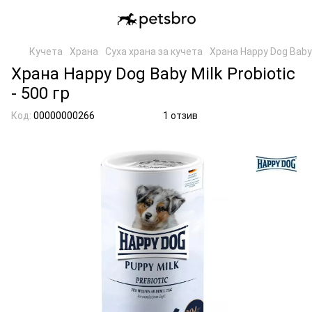
Кучета
Храна
Суха храна за кучета
Храна Happy Dog Baby M
Храна Happy Dog Baby Milk Probiotic
- 500 гр
Код:
00000000266
1 отзив