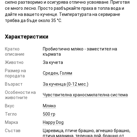
силно разтворимо и осигурява отлично усвояване. Приготвя
се много лесно. Просто разбъркайте праха в топла вода и
дайте на вашето кученце. Температурата на сервиране
трябва да бъде около 35 °C.
Характеристики
Кратко
Пробиотично мляко - заместител на
описание
кърмата
Животно
За кучета
Размер на
Среден
,
Голям
породата
Възраст
За кученца (0-12 мес.)
Особености на
Чувствителна храносмилателна система
животните
Вкус
Мляко
Тегло
500 гр
Марка
Happy Dog
Състав
Царевица, птиче брашно, агнешко брашно,
птича мазнина, телешка лой, брашно от