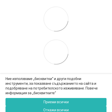
Ние използваме „бисквитки“ и други подобни
инструменти, за показване съдържанието на сайта и
подобряване на потребителското изживяване. Повече
0877-550-990
информация за „бисквитките“
Информация за връзка
Приеми всички
Пълна версия на сайта
Откажи всички