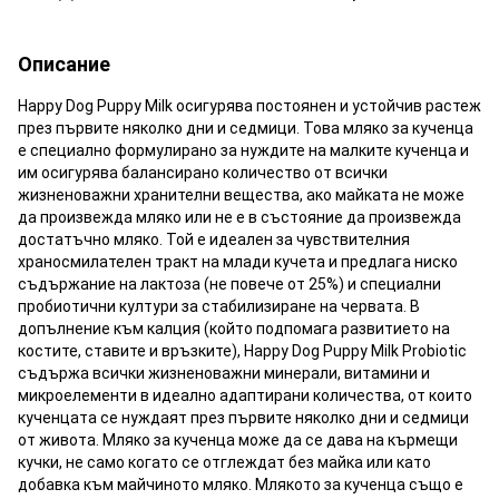
Описание
Happy Dog Puppy Milk осигурява постоянен и устойчив растеж
през първите няколко дни и седмици. Това мляко за кученца
е специално формулирано за нуждите на малките кученца и
им осигурява балансирано количество от всички
жизненоважни хранителни вещества, ако майката не може
да произвежда мляко или не е в състояние да произвежда
достатъчно мляко. Той е идеален за чувствителния
храносмилателен тракт на млади кучета и предлага ниско
съдържание на лактоза (не повече от 25%) и специални
пробиотични култури за стабилизиране на червата. В
допълнение към калция (който подпомага развитието на
костите, ставите и връзките), Happy Dog Puppy Milk Probiotic
съдържа всички жизненоважни минерали, витамини и
микроелементи в идеално адаптирани количества, от които
кученцата се нуждаят през първите няколко дни и седмици
от живота. Мляко за кученца може да се дава на кърмещи
кучки, не само когато се отглеждат без майка или като
добавка към майчиното мляко. Млякото за кученца също е