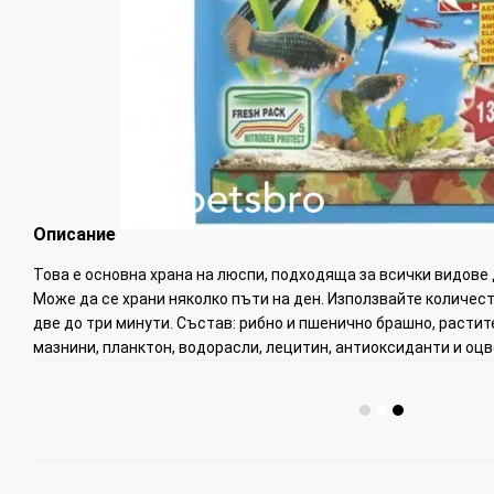
Описание
Това е основна храна на люспи, подходяща за всички видове 
Може да се храни няколко пъти на ден. Използвайте количест
две до три минути. Състав: рибно и пшенично брашно, растит
мазнини, планктон, водорасли, лецитин, антиоксиданти и оцв