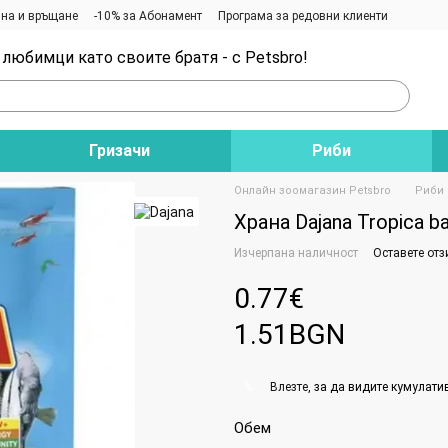
на и връщане
-10% за Абонамент
Програма за редовни клиенти
любимци като своите братя - с Petsbro!
Гризачи
Риби
Онлайн зоомагазин Petsbro
Риби
Храна Dajana Tropica ba
Изчерпана наличност
Оставете отз
0.77€
1.51BGN
Влезте
, за да видите кумулати
%
Обем