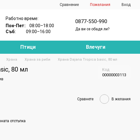
Сравнение
Пожелания
Вход
Работно време:
0877-550-990
Пон-Пет:
08:00–18:00
Да ви се обадя ли?
Съб:
09:00–16:00
Птици
Влечуги
Храна
Храна за риби
Храна Dajana Tropica basic, 80 мл
sic, 80 мл
Код
00000003113
ив
Сравнете
В желания
вната отстъпка