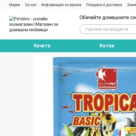
Премини към основното съдържание
Марки
За нас
Информация за връзка
Плащане и доставка
Замя
Ревюта на магазина
Блог
Обичайте домашните си 
Кучета
Котки