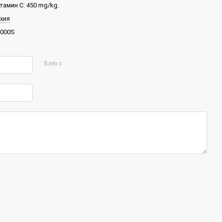
тамин C: 450 mg/kg.
хия
000S
Влез с