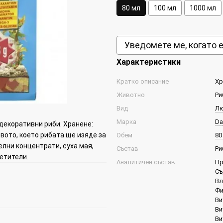
80 мл
100 мл
1000 мл
Уведомете ме, когато 
Характеристики
Кратко описание
Хр
Животно
Ри
Вид
Л
Марка
Da
декоративни риби. Хранене:
вото, което рибата ще изяде за
Обем
80
елни концентрати, суха мая,
Състав
Ри
етители.
Аналитичен състав
Пр
Съ
Вл
Фи
Ви
Ви
Ви