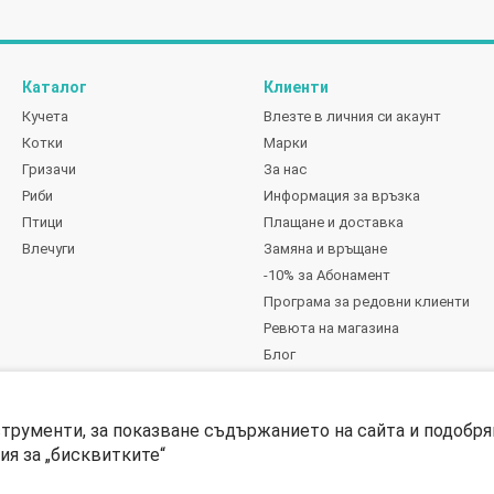
Каталог
Клиенти
Кучета
Влезте в личния си акаунт
Котки
Марки
Гризачи
За нас
Риби
Информация за връзка
Птици
Плащане и доставка
Влечуги
Замяна и връщане
-10% за Абонамент
Програма за редовни клиенти
Ревюта на магазина
Блог
Ние сме в социалните мрежи
струменти, за показване съдържанието на сайта и подобря
я за „бисквитките“