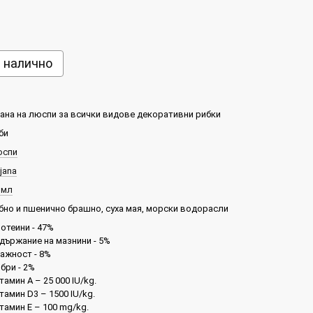
е налично
ана на люспи за всички видове декоративни рибки
би
юспи
jana
 мл
бно и пшенично брашно, суха мая, морски водорасли
отеини - 47%
държание на мазнини - 5%
ажност - 8%
бри - 2%
тамин А – 25 000 IU/kg.
тамин D3 – 1500 IU/kg.
тамин Е – 100 mg/kg.