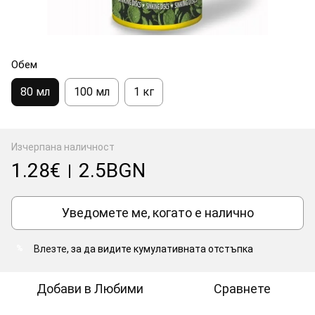
Обем
80 мл
100 мл
1 кг
Изчерпана наличност
1.28€
2.5BGN
|
Уведомете ме, когато е налично
Влезте
, за да видите кумулативната отстъпка
%
Добави в Любими
Сравнете