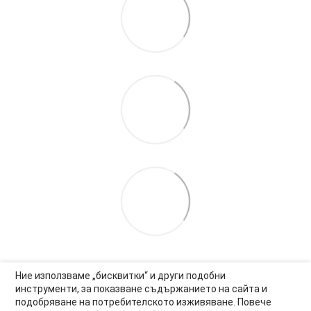
Ние използваме „бисквитки“ и други подобни
инструменти, за показване съдържанието на сайта и
подобряване на потребителското изживяване. Повече
0877-550-990