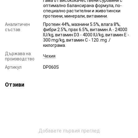
гама от висококачествени суровини с
оптимално балансирана формула, по-
специално растителни и животински
протеини, минерали, витамини.
Аналитичен
Протеин 44%, мазнини 5.5%, влага 8%,
състав
фибри 2.5%, прах 6.5%, витамин А - 24000
IU/kg, витамин D3 - 4000 IU/kg, витамин Е -
300 mg/kg, витамин C - 120. mg ./
килограма.
Държава на
Чехия
производство
Артикул
DP060S
Отзиви
Добавете първия преглед