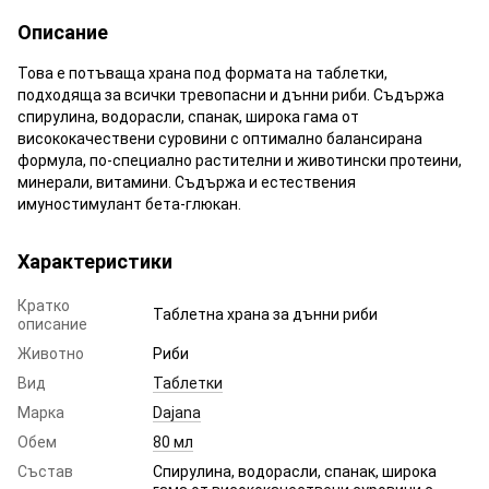
Описание
Това е потъваща храна под формата на таблетки,
подходяща за всички тревопасни и дънни риби. Съдържа
спирулина, водорасли, спанак, широка гама от
висококачествени суровини с оптимално балансирана
формула, по-специално растителни и животински протеини,
минерали, витамини. Съдържа и естествения
имуностимулант бета-глюкан.
Характеристики
Кратко
Таблетна храна за дънни риби
описание
Животно
Риби
Вид
Таблетки
Марка
Dajana
Обем
80 мл
Състав
Спирулина, водорасли, спанак, широка