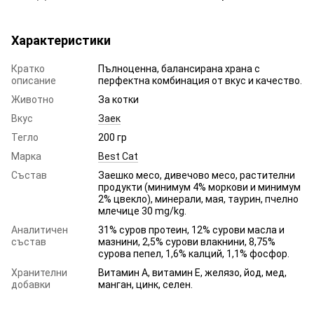
Характеристики
Кратко
Пълноценна, балансирана храна с
описание
перфектна комбинация от вкус и качество.
Животно
За котки
Вкус
Заек
Тегло
200 гр
Марка
Best Cat
Състав
Заешко месо, дивечово месо, растителни
продукти (минимум 4% моркови и минимум
2% цвекло), минерали, мая, таурин, пчелно
млечице 30 mg/kg.
Аналитичен
31% суров протеин, 12% сурови масла и
състав
мазнини, 2,5% сурови влакнини, 8,75%
сурова пепел, 1,6% калций, 1,1% фосфор.
Хранителни
Витамин А, витамин Е, желязо, йод, мед,
добавки
манган, цинк, селен.