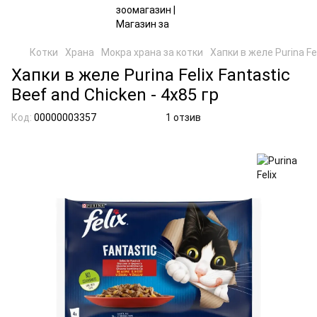
Котки
Храна
Мокра храна за котки
Хапки в желе Purina Fel
Хапки в желе Purina Felix Fantastic
Beef and Chicken - 4x85 гр
Код:
00000003357
1 отзив