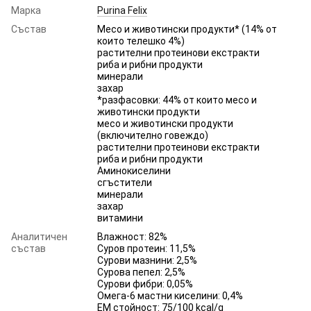
Марка
Purina Felix
Състав
Месо и животински продукти* (14% от
които телешко 4%)
растителни протеинови екстракти
риба и рибни продукти
минерали
захар
*разфасовки: 44% от които месо и
животински продукти
месо и животински продукти
(включително говеждо)
растителни протеинови екстракти
риба и рибни продукти
Аминокиселини
сгъстители
минерали
захар
витамини
Аналитичен
Влажност: 82%
състав
Суров протеин: 11,5%
Сурови мазнини: 2,5%
Сурова пепел: 2,5%
Сурови фибри: 0,05%
Омега-6 мастни киселини: 0,4%
EM стойност: 75/100 kcal/g