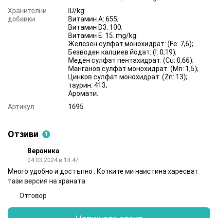
Хранителни
IU/kg:
добавки
Витамин А: 655;
Витамин D3: 100;
Витамин Е: 15. mg/kg:
Железен сулфат монохидрат: (Fe: 7,6);
Безводен калциев йодат: (I: 0,19);
Меден сулфат пентахидрат: (Cu: 0,66);
Манганов сулфат монохидрат: (Mn: 1,5);
Цинков сулфат монохидрат: (Zn: 13);
таурин: 413;
Аромати.
Артикул
1695
Отзиви
1
Вероника
04.03.2024 в 18:47
Много удобно и достъпно . Котките ми наистина харесват
тази версия на храната
Отговор