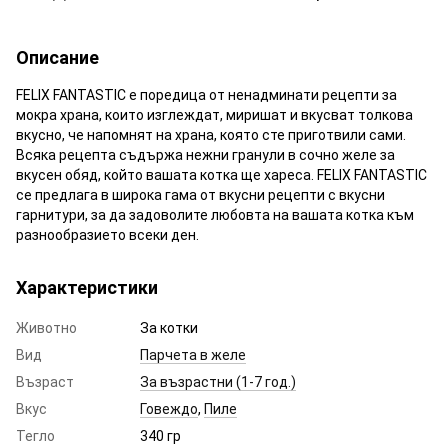
Описание
FELIX FANTASTIC е поредица от ненадминати рецепти за
мокра храна, които изглеждат, миришат и вкусват толкова
вкусно, че напомнят на храна, която сте приготвили сами.
Всяка рецепта съдържа нежни гранули в сочно желе за
вкусен обяд, който вашата котка ще хареса. FELIX FANTASTIC
се предлага в широка гама от вкусни рецепти с вкусни
гарнитури, за да задоволите любовта на вашата котка към
разнообразието всеки ден.
Характеристики
Животно
За котки
Вид
Парчета в желе
Възраст
За възрастни (1-7 год.)
Вкус
Говеждо
,
Пиле
Тегло
340 гр