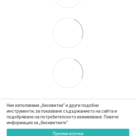
Ние използваме „бисквитки“ и други подобни
инструменти, за показване съдържанието на сайта и
подобряване на потребителското изживяване. Повече
0877-550-990
информация за „бисквитките“
Информация за връзка
Приеми всички