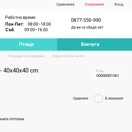
Сравнение
Пожелания
Вход
Работно време:
0877-550-990
Пон-Пет:
08:00–18:00
Да ви се обадя ли?
Съб:
09:00–16:00
Птици
Влечуги
и
Разходки и пътувания
Транспортни чанти
 - 40x40x40 cm
Код
00000001561
Сравнете
В желания
вната отстъпка