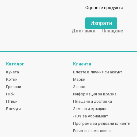
Оценете продукта
Изпрати
Доставка
Плащане
Каталог
Клиенти
Кучета
Влезте в личния си акаунт
Котки
Марки
Гризачи
За нас
Риби
Информация за връзка
Птици
Плащане и доставка
Влечуги
Замяна и връщане
-10% за Абонамент
Програма за редовни клиенти
Ревюта на магазина