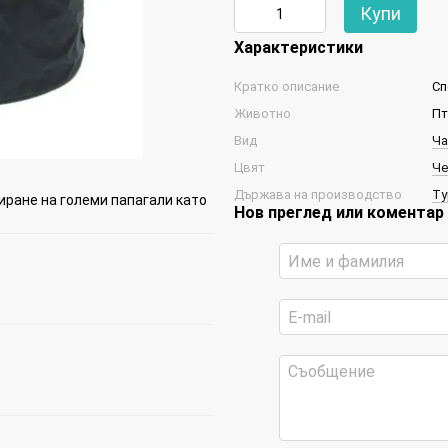
Купи
Характеристики
Кратко описание
Сп
Животно
Пт
Вид
Ча
Цвят
Че
Държава на производство
Ту
иране на големи папагали като
Нов преглед или коментар