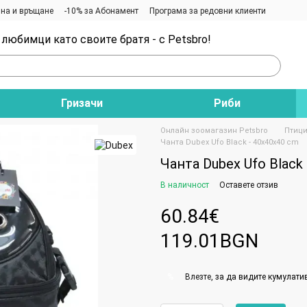
на и връщане
-10% за Абонамент
Програма за редовни клиенти
любимци като своите братя - с Petsbro!
Гризачи
Риби
Онлайн зоомагазин Petsbro
Птиц
Чанта Dubex Ufo Black - 40x40x40 cm
Чанта Dubex Ufo Black
В наличност
Оставете отзив
60.84€
119.01BGN
Влезте
, за да видите кумулати
%