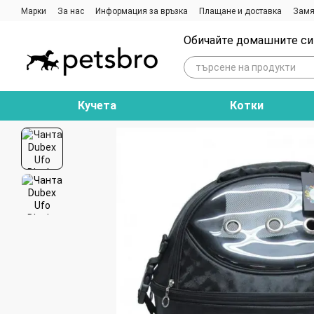
Премини към основното съдържание
Марки
За нас
Информация за връзка
Плащане и доставка
Замя
Ревюта на магазина
Блог
Обичайте домашните си 
Кучета
Котки