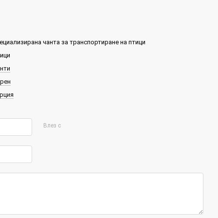
ециализирана чанта за транспортиране на птици
ици
нти
рен
рция
Влез с