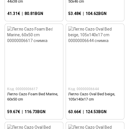
44x38 cm
50x46 cm
41.31€
|
80.81BGN
53.48€
|
104.62BGN
Код: 00000006617
Код: 00000006644
Легло Cazo Foam Bed Marine,
Легло Cazo Oval Bed beige,
60x50 cm
105x140x17 cm
59.67€
|
116.73BGN
63.66€
|
124.53BGN