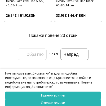
Легло Cazo Oval Bed black,
Легло Cazo Oval Bed black,
45x65x9 cm
60x80x14 cm
26.54€
|
51.92BGN
33.95€
|
66.41BGN
Покажи повече 20 стоки
Обратно
Напред
1
от 9
Ние използваме „бисквитки“ и други подобни
инструменти, за показване съдържанието на сайта и
подобряване на потребителското изживяване. Повече
0877-550-990
информация за „бисквитките“
Информация за връзка
Приеми всички
Пълна версия на сайта
Откажи всички