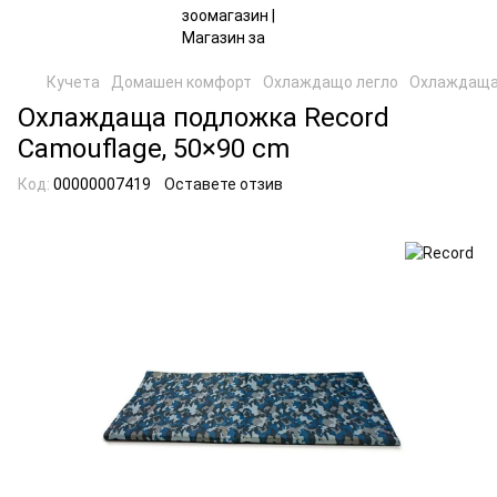
Кучета
Домашен комфорт
Охлаждащо легло
Охлаждаща 
Охлаждаща подложка Record
Camouflage, 50×90 cm
Код:
00000007419
Оставете отзив