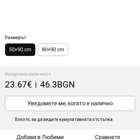
Размерът
50×90 cm
80×90 cm
Изчерпана наличност
23.67€
46.3BGN
|
Уведомете ме, когато е налично
Влезте
, за да видите кумулативната отстъпка
%
Добави в Любими
Сравнете