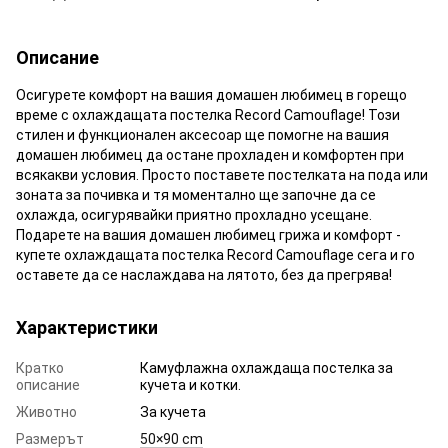
Описание
Осигурете комфорт на вашия домашен любимец в горещо
време с охлаждащата постелка Record Camouflage! Този
стилен и функционален аксесоар ще помогне на вашия
домашен любимец да остане прохладен и комфортен при
всякакви условия. Просто поставете постелката на пода или
зоната за почивка и тя моментално ще започне да се
охлажда, осигурявайки приятно прохладно усещане.
Подарете на вашия домашен любимец грижа и комфорт -
купете охлаждащата постелка Record Camouflage сега и го
оставете да се наслаждава на лятото, без да прегрява!
Характеристики
Кратко
Камуфлажна охлаждаща постелка за
описание
кучета и котки.
Животно
За кучета
Размерът
50×90 cm