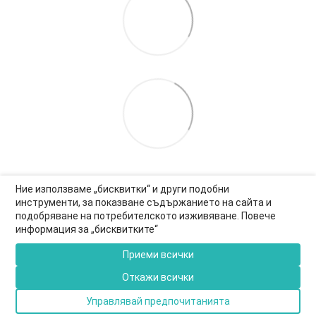
Ние използваме „бисквитки“ и други подобни
инструменти, за показване съдържанието на сайта и
подобряване на потребителското изживяване. Повече
0877-550-990
информация за „бисквитките“
Информация за връзка
Приеми всички
Пълна версия на сайта
Откажи всички
© 2026
Управлявай предпочитанията