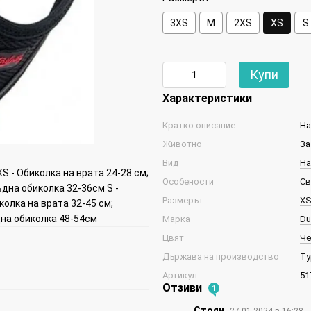
3XS
М
2XS
XS
S
Купи
Характеристики
Кратко описание
На
Животно
За
Вид
На
S - Обиколка на врата 24-28 см;
Особености
Св
ъдна обиколка 32-36см S -
Размерът
X
колка на врата 32-45 см;
дна обиколка 48-54см
Марка
Du
Цвят
Че
Държава на производство
Ту
Артикул
51
Отзиви
1
Стоян