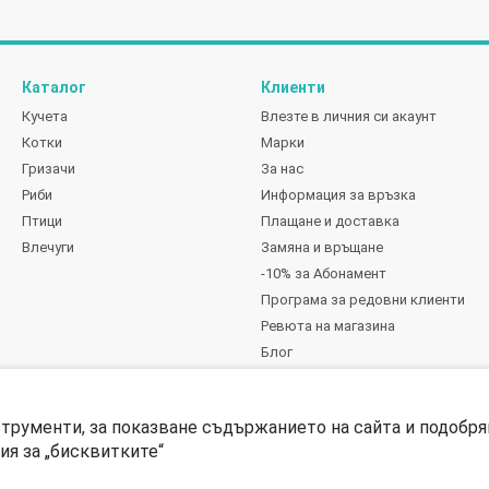
Каталог
Клиенти
Кучета
Влезте в личния си акаунт
Котки
Марки
Гризачи
За нас
Риби
Информация за връзка
Птици
Плащане и доставка
Влечуги
Замяна и връщане
-10% за Абонамент
Програма за редовни клиенти
Ревюта на магазина
Блог
Ние сме в социалните мрежи
струменти, за показване съдържанието на сайта и подобря
я за „бисквитките“