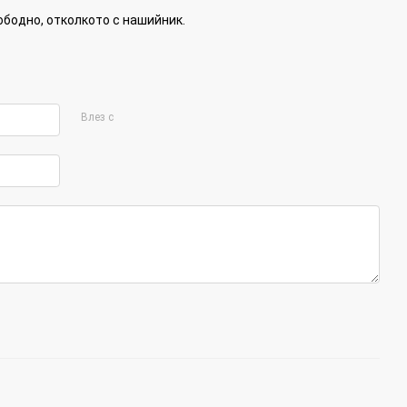
ободно, отколкото с нашийник.
Влез с