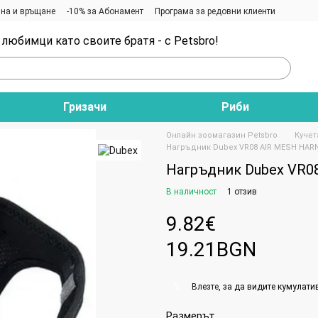
на и връщане
-10% за Абонамент
Програма за редовни клиенти
любимци като своите братя - с Petsbro!
Гризачи
Риби
Онлайн зоомагазин Petsbro
Кучет
Нагръдник Dubex VR08 AIR MESH HARNE
Нагръдник Dubex VR08
В наличност
1 отзив
9.82€
19.21BGN
Влезте
, за да видите кумулати
%
Размерът