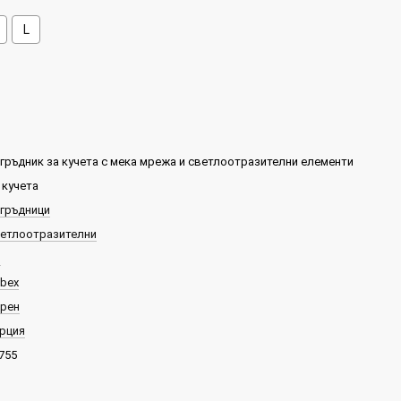
L
гръдник за кучета с мека мрежа и светлоотразителни елементи
 кучета
гръдници
етлоотразителни
S
bex
рен
рция
755