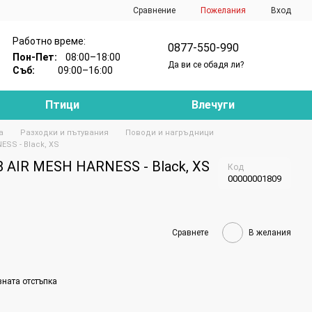
Сравнение
Пожелания
Вход
Работно време:
0877-550-990
Пон-Пет:
08:00–18:00
Да ви се обадя ли?
Съб:
09:00–16:00
Птици
Влечуги
а
Разходки и пътувания
Поводи и нагръдници
SS - Black, XS
 AIR MESH HARNESS - Black, XS
Код
00000001809
Сравнете
В желания
вната отстъпка