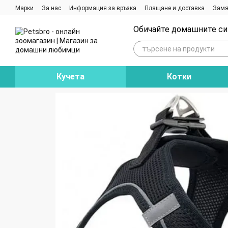
Премини към основното съдържание
Марки
За нас
Информация за връзка
Плащане и доставка
Замя
Ревюта на магазина
Блог
Обичайте домашните си 
Кучета
Котки