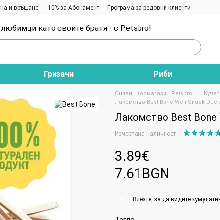
на и връщане
-10% за Абонамент
Програма за редовни клиенти
любимци като своите братя - с Petsbro!
Гризачи
Риби
Онлайн зоомагазин Petsbro
Кучет
Лакомство Best Bone Weli Snack Duck 
Лакомство Best Bone W
Изчерпана наличност
3.89€
7.61BGN
Влезте
, за да видите кумулати
%
Тегло