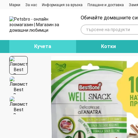
Премини към основното съдържание
Марки
За нас
Информация за връзка
Плащане и доставка
Замя
Ревюта на магазина
Блог
Обичайте домашните си 
Кучета
Котки