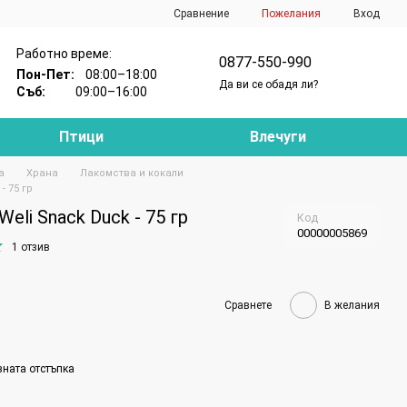
Сравнение
Пожелания
Вход
Работно време:
0877-550-990
Пон-Пет:
08:00–18:00
Да ви се обадя ли?
Съб:
09:00–16:00
Птици
Влечуги
а
Храна
Лакомства и кокали
- 75 гр
eli Snack Duck - 75 гр
Код
00000005869
1 отзив
Сравнете
В желания
вната отстъпка