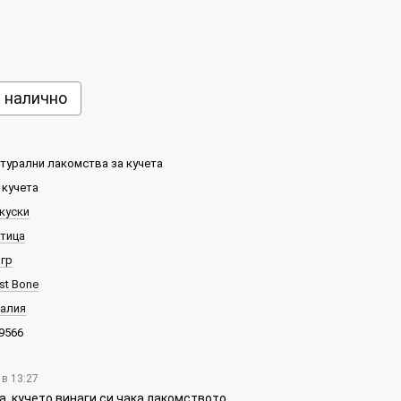
е налично
турални лакомства за кучета
 кучета
куски
тица
 гр
st Bone
алия
9566
 в 13:27
а, кучето винаги си чака лакомството