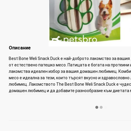
Описание
Best Bone Weli Snack Duck е най-доброто лакомство за ваши
от естествено патешко месо. Патицата е богата на протеини и
лакомства идеален избор за вашия домашен любимец. Комби
месо е идеална за тези, които търсят вкусно и здравословн
любимец. Лакомството The Best Bone Weli Snack Duck е чуде
домашен любимец и да добавите разнообразие към диетата 